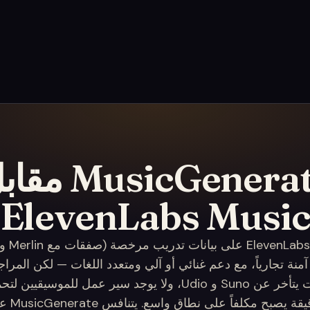
MusicGenerate م
ElevenLabs Musi
نة تجارياً، مع دعم غنائي أو آلي ومتعدد اللغات — لكن المرا
دفء الصوت يتأخر عن Suno و Udio، ولا يوجد سير عمل للموسيق
والتسعير ب