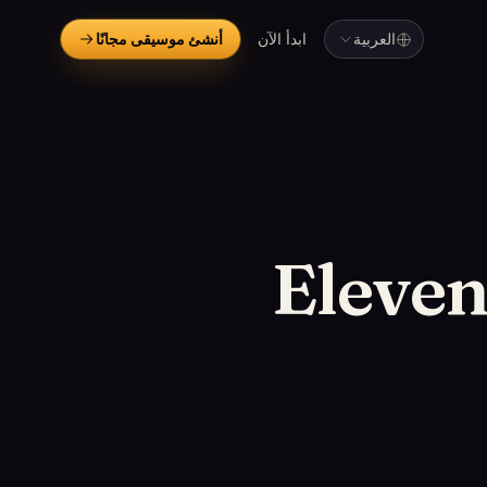
العربية
ابدأ الآن
أنشئ موسيقى مجانًا
 مقابل ElevenLabs