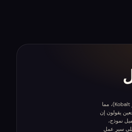
قابل
تم بناء ElevenLabs Music على بيانات تدريب مرخصة (صفقات مع Merlin و Kobalt)، مما
جعين يقولون إن
يين لتحميل نموذج،
الدقيقة يصبح مكلفاً على نطاق واسع. يتنافس MusicGenerate على سير عمل