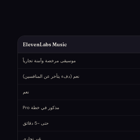
ElevenLabs Music
موسيقى مرخصة وآمنة تجارياً
نعم (دفء يتأخر عن المنافسين)
نعم
مذكور في خطة Pro
حتى ~5 دقائق
غير تجاري