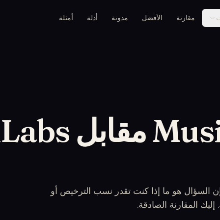
ت
مقارنة
الأفضل
مدونة
أدلة
أمثلة
MusicGenerate
ت تريد بديلاً لـ ElevenLabs Music، فإن السؤال هو ما إذا كنت تقدر نسب الترخيص أو
إليك المقارنة الصادقة.