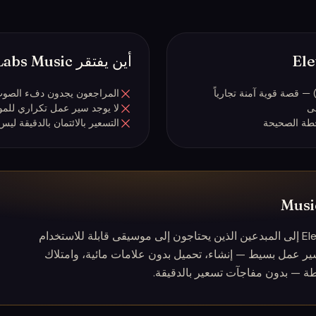
أين يفتقر ElevenLabs Music
المراجعون يجدون دفء الصوت وراء uno
ى
لا يوجد سير عمل تكراري للم
خطة الصحيحة
التسعير بالائتمان بالدقيقة
يهدف كل من MusicGenerate و ElevenLabs إلى المبدعين الذين يحتاجون إلى موسيقى قابلة للاستخدام
ارياً. ميزة MusicGenerate هي سير عمل بسيط — إنشاء، تحميل بدون علامات مائية، وامتلاك
 — بدون مفاجآت تسعير بالدقيقة.