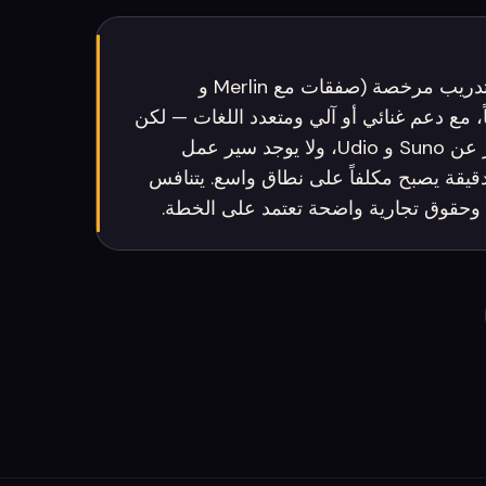
تم بناء ElevenLabs Music على بيانات تدريب مرخصة (صفقات مع Merlin و
رياً، مع دعم غنائي أو آلي ومتعدد اللغات — لكن
المراجعين يقولون إن دفء الصوت يتأخر عن Suno و Udio، ولا يوجد سير عمل
دقيقة يصبح مكلفاً على نطاق واسع. يتنافس