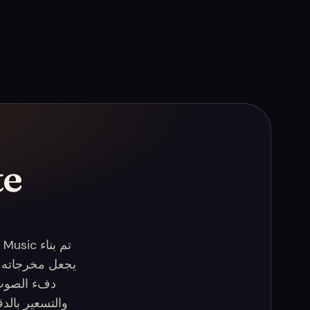
c
يجعل مخرجاته آم