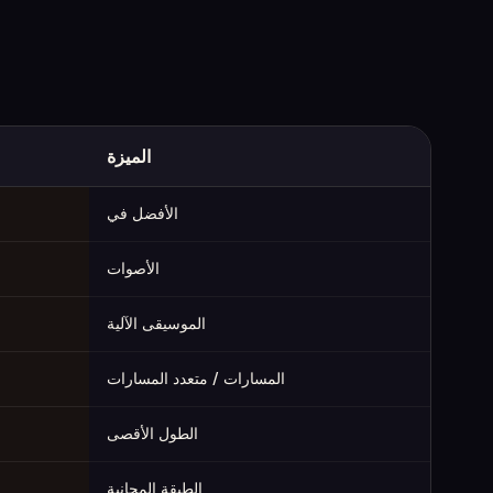
الميزة
MusicGenerate مقابل ElevenLabs Music (تم التقاطه في يونيو 2026)
الأفضل في
الأصوات
الموسيقى الآلية
المسارات / متعدد المسارات
الطول الأقصى
الطبقة المجانية