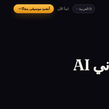
العربية
ابدأ الآن
أنشئ موسيقى مجانًا
Suno مقابل Udio: أي مولد أغاني AI