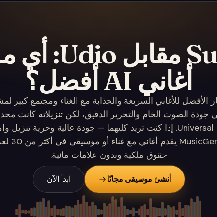
Suno مقابل Udio:
أغاني AI أفضل؟
لخيار الأفضل للأغاني السريعة والجذابة مع الغناء ومجتمع كبير لمش
ق في جودة الصوت الخام والتحرير الدقيق، لكن تنزيلاته كانت مح
Universal Music Group. إذا كنت تريد كليهما — جودة عالية وحرية تن
— فإن cGenerate
حقوق ملكية وبدون علامات مائية.
أنشئ موسيقى مجانًا
ابدأ الآن