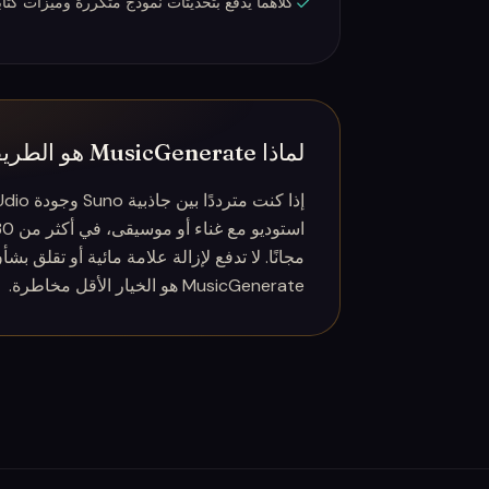
كلاهما يدفع بتحديثات نموذج متكررة وميزات كتابة
لماذا MusicGenerate هو الطريقة المجانية للحصول على كليهما
مجانًا. لا تدفع لإزالة علامة مائية أو تقلق ب
MusicGenerate هو الخيار الأقل مخاطرة.