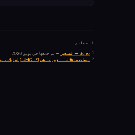
المصادر
.
1
Suno — التسعير
—
تم جمعها في يونيو 2026
.
2
مساعدة Udio — تغييرات شراكة UMG (التنزيلات معطلة)