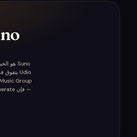
Suno هو ا
Udio يتفو