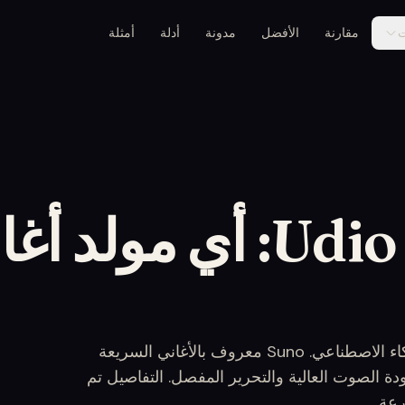
ت
مقارنة
الأفضل
مدونة
أدلة
أمثلة
Suno و Udio هما أشهر مولدي الأغاني بالذكاء الاصطناعي. Suno معروف بالأغاني السريعة
 الكبير؛ Udio معروف بجودة الصوت العالية والتحرير المفصل. التفاصيل تم