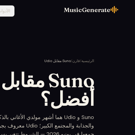
MusicGenerate
الأدوا
الرئيسية
/
قارن
/
Suno مقابل Udio
أفضل؟
والجذابة والمجتمع
جمعها في يونيو 2026 — الشروط تتغير بسرعة.