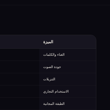
الميزة
نظرة سريعة على Suno مقابل Udio مقابل MusicGenerate (تم جمعها في يونيو 2026)
الغناء والكلمات
جودة الصوت
التنزيلات
الاستخدام التجاري
الطبقة المجانية