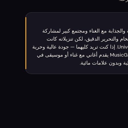
عة والجذابة مع الغناء ومجتمع كبير لمشاركة
صوت الخام والتحرير الدقيق، لكن تنزيلاته كانت
محدودة بعد صفقة Universal Music Group. إذا كنت تريد كليهما — جودة عالية وحرية
تنزيل وامتلاك مقاطعك — فإن MusicGenerate يقدم أغاني مع غناء أو موسيقى في