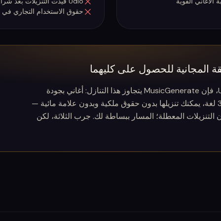
 الأغاني القوية
Udio قيدت التنزيلات بعد شراكتها مع Universal Music Group
حقوق الاستخدام التجاري في 
إذا كنت مترددًا بين جاذبية Suno وجودة Udio، فإن MusicGenerate يتجاوز هذا التنازل: أغاني بجودة
استوديو مع غناء أو موسيقى، في أكثر من 30 لغة، يمكنك تنزيلها بدون حقوق ملكية وبدون علامة مائية —
شأن التنزيلات المعطلة؛ المسار ببساطة لك. جرب الثلاثة، لكن