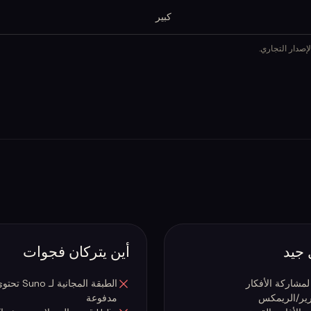
كبير
أين يتركان فجوات
الطبقة ا
مدفوعة