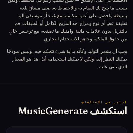
الاصطناعي على الإطلاق — ليس بسبب رقم في مخطط، ولكن
بسبب ما يتيح لك القيام به والاحتفاظ به. صف مسارًا بلغة
بسيطة واحصل على أغنية مكتملة مع غناء أو موسيقى آلية
نظيفة. غطِ أي نوع ومزاج. خذ المزيج الكامل أو الطبقات. قم
بالتنزيل بدون علامات مائية. وامتلك ما تصنعه، مع ترخيص خالٍ
من حقوق الملكية وجاهز للاستخدام التجاري.
يجب أن يشعر التوليد وكأنه بداية شيء تتحكم فيه، وليس نموذجًا
يمكنك النظر إليه ولكن لا يمكنك استخدامه أبدًا. هذا هو المعيار
الذي نبني عليه.
استمر في الاستكشاف
استكشف MusicGenerate