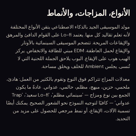
الأنواع، المزاجات، والأنماط
مولد الموسيقى الجيد بالذكاء الاصطناعي يتقن الأنواع المختلفة
لأنه تعلم تقاليد كل منها. يعتمد Lo-fi على القوام الدافئ والمرهق
والإيقاعات المريحة. تتضخم الموسيقى السينمائية بالأوتار
والإيقاع لحمل العاطفة. EDM مبني للطاقة والانخفاض. يركز
الهيب هوب على الإيقاع. البوب يلاحق الجملة اللحنية التي لا
تُنسى. يجلس Ambient للخلف ويخلق مساحة.
معدلات المزاج تتراكم فوق النوع وتقوم بالكثير من العمل: هادئ،
ملحمي، حزين، مبهج، مظلم، حالمي، عدواني. عادةً ما يكون
الجمع بين نوع ومزاج — 'سينمائي مظلم'، 'Lo-fi سعيد'، 'Trap
عدواني' — كافيًا لتوجيه النموذج نحو الشعور الصحيح. يمكنك أيضًا
تسمية الآلات، الإيقاع، أو نمط مرجعي للحصول على مزيد من
التحديد.