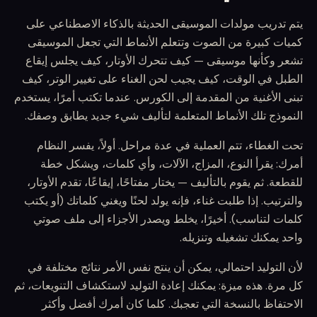
يتم تدريب مولدات الموسيقى الحديثة بالذكاء الاصطناعي على
كميات كبيرة من الصوت وتتعلم الأنماط التي تجعل الموسيقى
تشعر وكأنها موسيقى — كيف تتحرك الأوتار، كيف يجلس إيقاع
الطبل في الوقت، كيف يجيب لحن الغناء على تغيير الوتر، كيف
تبنى الأغنية من المقدمة إلى الكورس. عندما تكتب أمرًا، يستخدم
النموذج تلك الأنماط المتعلمة لتأليف شيء جديد يطابق وصفك.
تحت الغطاء، تتم العملية في عدة مراحل. أولاً، يفسر النظام
أمرك: يقرأ النوع، المزاج، الآلات، وأي كلمات، ويشكل خطة
للقطعة. ثم يقوم بالتأليف — يختار مفتاحًا، إيقاعًا، تقدم الأوتار،
والترتيب. إذا طلبت غناء، فإنه يولد لحنًا ويغني كلماتك (أو يكتب
كلمات لتناسب). أخيرًا، يخلط ويصدر الأجزاء إلى ملف صوتي
واحد يمكنك تشغيله وتنزيله.
لأن التوليد احتمالي، يمكن أن ينتج نفس الأمر نتائج مختلفة في
كل مرة. هذه ميزة: يمكنك إعادة التوليد لاستكشاف التنويعات، ثم
الاحتفاظ بالنسخة التي تعجبك. كلما كان أمرك أفضل وأكثر