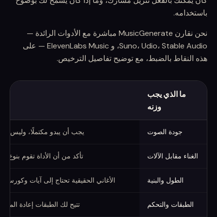
كان يمكنك بالفعل تنزيل مسارك، وما إذا كان يُسمح لك بوضوح
باستخدامه.
نحن نقارن MusicGenerate مباشرة مع الأدوات الرائدة —
Suno، Udio، Stable Audio، و ElevenLabs Music — على
هذه النقاط بالضبط، مع توضيح تفاصيل الترخيص.
ما الذي يجب
وزنه
كيفية اختيار مولد موسيقى بالذكاء الاصطناعي
جودة الصوت
يجب أن يبدو مكتملًا، وليس آليًا
الغناء مقابل الآلات
تأكد من أن الأداة تقوم بنوع ال
الطول والبنية
الأغاني الحقيقية تحتاج إلى آيات وكورسات،
الطبقات والتحكم
تتيح لك الطبقات إعادة المزج 