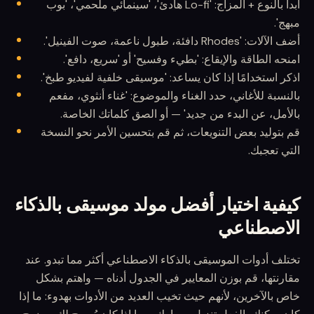
ابدأ بالنوع + المزاج: 'Lo-fi هادئ'، 'سينمائي ملحمي'، 'بوب
مبهج'.
أضف الآلات: 'Rhodes دافئة، طبول ناعمة، صوت الفينيل'.
امنحه الطاقة والإيقاع: 'بطيء وفسيح' أو 'سريع، دافع'.
اذكر استخدامًا إذا كان يساعد: 'موسيقى خلفية لفيديو طبخ'.
بالنسبة للأغاني، حدد الغناء والموضوع: 'غناء أنثوي، مفعم
بالأمل، عن البدء من جديد' — أو الصق كلماتك الخاصة.
قم بتوليد بعض التنويعات، ثم قم بتحسين الأمر نحو النسخة
التي تعجبك.
كيفية اختيار أفضل مولد موسيقى بالذكاء
الاصطناعي
تختلف أدوات الموسيقى بالذكاء الاصطناعي أكثر مما تبدو. عند
مقارنتها، قم بوزن المعايير في الجدول أدناه — واهتم بشكل
خاص بالآخرين، لأنهم حيث تخيب العديد من الأدوات بهدوء: ما إذا