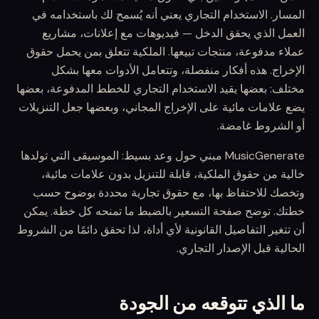
المسار. الاستخدام التجاري يعني أنه يُسمح لك باستخدامه في
العمل الذي يحقق الدخل — فيديوهات مع إعلانات، مشاريع
عملاء مدفوعة، منتجات تبيعها. الملكية تتعلق بمن يحمل حقوق
الإخراج. هذه أفكار منفصلة، وتتعامل الأدوات معها بشكل
مختلف: بعضها يقيد الاستخدام التجاري للخطط المدفوعة، بعضها
يضع علامات مائية على الإخراج المجاني، وبعضها جعل التنزيلات
أو الشروط غامضة.
MusicGenerate مبني حول وعد بسيط: الموسيقى التي تولدها
خالية من حقوق الملكية، قابلة للتنزيل بدون علامات مائية،
وتخصك للاحتفاظ بها، مع حقوق تجارية محددة بوضوح حسب
خطتك. توضح صفحة التسعير بالضبط ما تمنحه كل خطة. يمكن
أن تتغير التفاصيل القانونية لأي أداة، لذا تحقق دائمًا من الشروط
الحالية قبل الإصدار التجاري.
ما الذي تتوقعه من الجودة