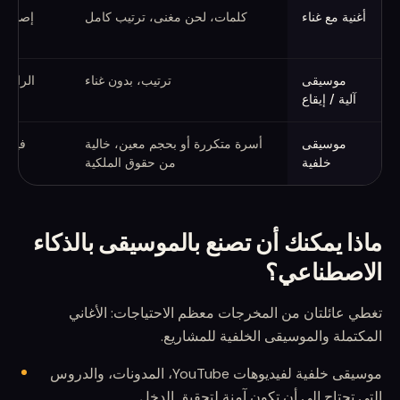
متى تستخدم الغناء، الآلات، أو الموسيقى الخلفية
أغنية مع غناء
كلمات، لحن مغنى، ترتيب كامل
إصدارا
موسيقى
ترتيب، بدون غناء
الراب أو
آلية / إيقاع
موسيقى
أسرة متكررة أو بحجم معين، خالية
فيديو
خلفية
من حقوق الملكية
ماذا يمكنك أن تصنع بالموسيقى بالذكاء
الاصطناعي؟
تغطي عائلتان من المخرجات معظم الاحتياجات: الأغاني
المكتملة والموسيقى الخلفية للمشاريع.
موسيقى خلفية لفيديوهات YouTube، المدونات، والدروس
التي تحتاج إلى أن تكون آمنة لتحقيق الدخل.