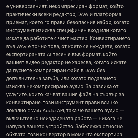
е универсалният, некомпресиран формат, който
практически всеки редактор, DAW и платформа
приемат, което го прави безопасния избор, когато
инструмент изисква специфичен вход или когато
искате да работите с чист мастер. Конвертирането
във WAV е точно това, от което се нуждаете, когато
експортираната AI песен е във формат, който
вашият видео редактор не харесва, когато искате
да пуснете компресиран файл в DAW без
допълнителна загуба, или когато подаването
изисква некомпресирано аудио. За разлика от
услугите, които качват вашия файл на сървър за
конвертиране, този инструмент прави всичко
локално с Web Audio API, така че вашето аудио —
включително неиздадената работа — никога не
напуска вашето устройство. Забележка относно
обхвата: този конвертор в момента експортира