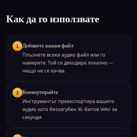
Как да го използвате
Добавете вашия файл
1
Плъзнете всеки аудио файл или го
намерете. Той се декодира локално —
нищо не се качва.
Конвертирайте
2
Инструментът преекспортира вашето
аудио като беззагубен 16-битов WAV за
секунди.