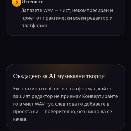
Изтеглете
3
Запазете WAV — чист, некомпресиран и
приет от практически всеки редактор и
платформа.
Създадено за AI музикални творци
Експортирахте AI песен във формат, който
вашият редактор не приема? Конвертирайте
го в чист WAV тук, след това го добавете в
проекта си — поверително, без нищо да се
качва.