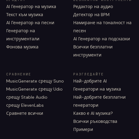
AI Генератор на музика
Редактор на аудио
Текст към музика
Детектор на BPM
AI Генератор на песни
Намиране на тоналност на
Генератор на
песен
инструментали
AI Генератор на подсказки
Фонова музика
Всички безплатни
инструменти
СРАВНЕНИЕ
РАЗГЛЕДАЙТЕ
MusicGenerate срещу Suno
Най-добрите AI
MusicGenerate срещу Udio
Генератори на музика
срещу Stable Audio
Най-добрите безплатни
срещу ElevenLabs
генератори
Сравнете всички
Какво е AI музика?
Всички ръководства
Примери