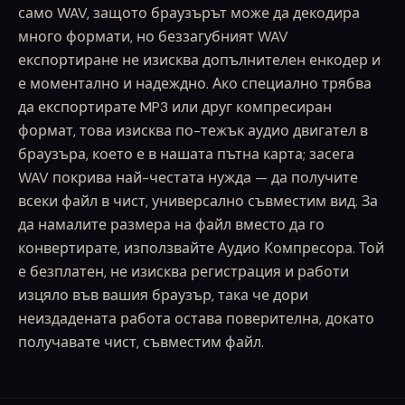
само WAV, защото браузърът може да декодира
много формати, но беззагубният WAV
експортиране не изисква допълнителен енкодер и
е моментално и надеждно. Ако специално трябва
да експортирате MP3 или друг компресиран
формат, това изисква по-тежък аудио двигател в
браузъра, което е в нашата пътна карта; засега
WAV покрива най-честата нужда — да получите
всеки файл в чист, универсално съвместим вид. За
да намалите размера на файл вместо да го
конвертирате, използвайте Аудио Компресора. Той
е безплатен, не изисква регистрация и работи
изцяло във вашия браузър, така че дори
неиздадената работа остава поверителна, докато
получавате чист, съвместим файл.