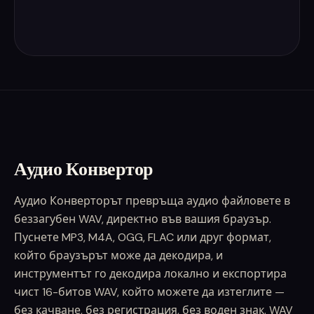
Аудио Конвертор
Аудио Конверторът превръща аудио файловете в
беззагубен WAV, директно във вашия браузър.
Пуснете MP3, M4A, OGG, FLAC или друг формат,
който браузърът може да декодира, и
инструментът го декодира локално и експортира
чист 16-битов WAV, който можете да изтеглите —
без качване, без регистрация, без воден знак. WAV