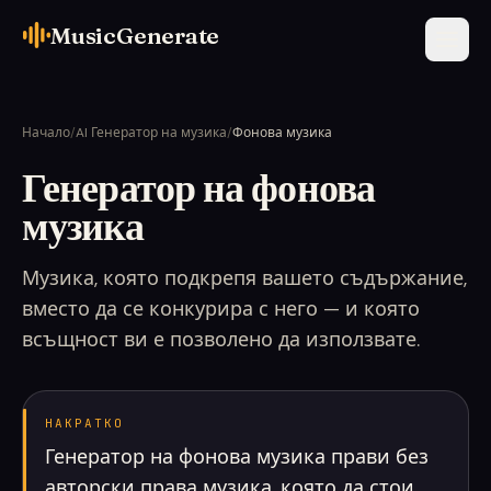
MusicGenerate
Начало
/
AI Генератор на музика
/
Фонова музика
Генератор на фонова
музика
Музика, която подкрепя вашето съдържание,
вместо да се конкурира с него — и която
всъщност ви е позволено да използвате.
НАКРАТКО
Генератор на фонова музика прави без
авторски права музика, която да стои