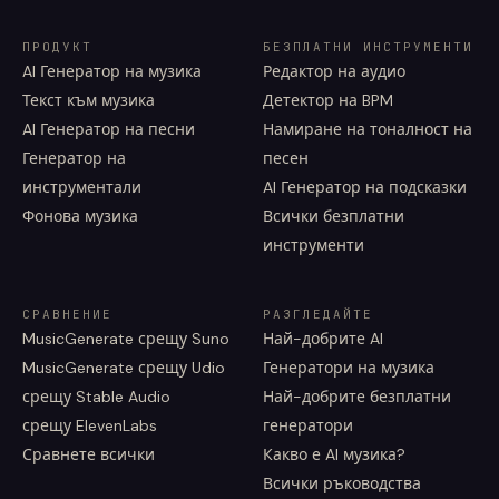
ПРОДУКТ
БЕЗПЛАТНИ ИНСТРУМЕНТИ
AI Генератор на музика
Редактор на аудио
Текст към музика
Детектор на BPM
AI Генератор на песни
Намиране на тоналност на
Генератор на
песен
инструментали
AI Генератор на подсказки
Фонова музика
Всички безплатни
инструменти
СРАВНЕНИЕ
РАЗГЛЕДАЙТЕ
MusicGenerate срещу Suno
Най-добрите AI
MusicGenerate срещу Udio
Генератори на музика
срещу Stable Audio
Най-добрите безплатни
срещу ElevenLabs
генератори
Сравнете всички
Какво е AI музика?
Всички ръководства