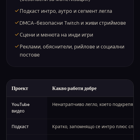
Подкаст интро, аутро и сегмент легла
DMCA-безопасни Twitch и живи стриймове
Сцени и менюта на инди игри
Реклами, обяснители, рийлове и социални
постове
Проект
Какво работи добре
Фонова музика по проект
YouTube
Ненатрапчиво легло, което подкрепя г
видео
Подкаст
Кратко, запомнящо се интро плюс спок