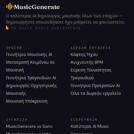
MusicGenerate
Ο καλύτερος AI δημιουργός μουσικής όλων των εποχών —
δημιουργήστε οποιονδήποτε ήχο μπορείτε να φανταστείτε.
ΓΙΑ ΌΛΟΥΣ ΌΣΟΥΣ ΔΗΜΙΟΥΡΓΟΎΝ
ΠΡΟΪΌΝ
ΔΩΡΕΆΝ ΕΡΓΑΛΕΊΑ
Γεννήτρια Μουσικής AI
Κόφτης Ήχου
Μετατροπή Κειμένου σε
Ανιχνευτής BPM
Μουσική
Εύρεση Τονικότητας
Γεννήτρια Τραγουδιών AI
Τραγουδιού
Δημιουργός Ορχηστρικής
Γεννήτρια Προτροπών AI
Μουσικής
Όλα τα δωρεάν εργαλεία
Μουσική Υπόκρουση
ΣΎΓΚΡΙΣΗ
ΕΞΕΡΕΎΝΗΣΗ
MusicGenerate vs Suno
Καλύτεροι AI Music