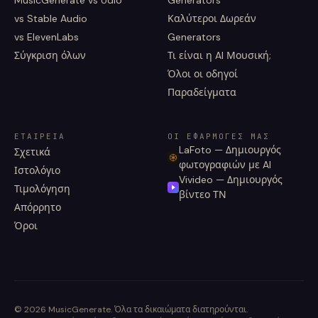
MusicGenerate vs Udio
Generators
vs Stable Audio
Καλύτεροι Δωρεάν
vs ElevenLabs
Generators
Σύγκριση όλων
Τι είναι η AI Μουσική;
Όλοι οι οδηγοί
Παραδείγματα
ΕΤΑΙΡΕΊΑ
ΟΙ ΕΦΑΡΜΟΓΈΣ ΜΑΣ
LaFoto — Δημιουργός
Σχετικά
φωτογραφιών με AI
Ιστολόγιο
Vivideo — Δημιουργός
Τιμολόγηση
βίντεο ΤΝ
Απόρρητο
Όροι
©
2026
MusicGenerate
.
Όλα τα δικαιώματα διατηρούνται.