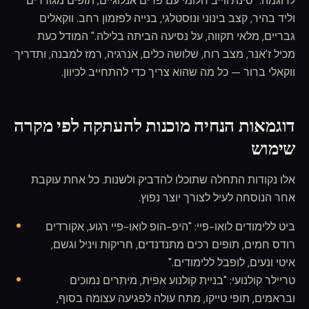
לדוגמה: "סינת'ווייב חלומי עם פדים אנלוגיים, תופים מגודרים
וליד בהיר, קצב בינוני ונוסטלגי, בנייה לפזמון רחב. ווקאלים
גבריים, מלאי תקווה, על נסיעה הביתה בלילה." המודל כעת
מכיל ז'אנר, מצב רוח, שלושה כלים, אנרגיה, רמז למבנה, ותדריך
ווקאלי ברור — כל מה שהוא צריך כדי להתחייב לכיוון.
דוגמאות הנחיה מוכנות להעתקה לפי מקרה
שימוש
אלו נקודות התחלה שתוכלו להדביק ולשנות. כל אחת עוקבת
אחר הנוסחה לעיל לצורך יוצר נפוץ.
ביט ללימודים לואו-פיי: "היפ-הופ לואו-פיי רגוע, אקורדים
רודס חמים, תופים רכים מתנדנדים, חריקות ויניל וגשם,
איטי ונעים, לופבל ללימודים."
טריילר קולנועי: "בניית קולנוע אפית, מיתרים נמוכים
ובראמים, תופי טייקו, מתח עולה לפגיעה עצומה בסוף,