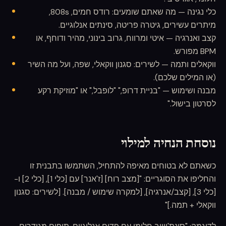
כלי נגינה — מה שאתם שומעים: רודס חמים, 808s,
מיתרים עשירים, גיטרה פריטה, סינתים אנלוגיים.
קצב ואנרגיה — איטי ומרווח, גרוב בינוני, מהיר ודוחף, או
BPM מפורש.
ווקאלים ותמה — לשירים: סגנון ווקאלי, שפה, ועל מה השיר
(או המילים שלכם).
מבנה ושימוש — "בניית דרופ," "לופבל," או "מוזיקת רקע
לסרטון בישול."
נוסחת הנחיה למילוי
כשאתם לא בטוחים מאיפה להתחיל, השתמשו בתבנית זו
והחליפו את הסוגריים: "[מצב רוח] [ז'אנר] עם [כלי 1], [כלי 2] ו-
[כלי 3], [קצב/אנרגיה], [למקרה שימוש / מבנה]. [לשירים: סגנון
ווקאלי + תמה.]"