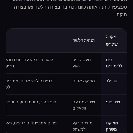
ספציפיות. הנה אותה כוונה, כתובה בצורה חלשה ואז בצורה
חזקה.
מקרה
הנחיה חלשה
שימוש
הנחיות מוזיקה ב-AI חלשות מול חזקות
ביט
תעשה ביט
לואו-פיי רגוע עם רודס חמים, 
ללימודים
רגוע
חריקות וי
טריילר
מוזיקה אפית
בניית קולנוע אפית, מיתרים נמוכ
לפגיעה
שיר פופ
שיר שמח עם
פופ בהיר, תופים חזקים וסינתים 
ווקאלים
נש
מוזיקת
מוזיקת רקע
פדים אמביינטיים רגועים, פעמונים
משחק
למשחק
מ