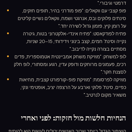
דרמטי וגיבורי."
פופ קצבי עם ווקאלים: "פופ מודרני בהיר, תופים חזקים,
סינתים פלוקים ובס, אנרגטי ושמח, ווקאלים נשיים קליטים
על רומן קיץ, פזמון גדול לשירה יחד."
פתיח לפודקאסט: "פתיח אינדי-אלקטרוני בטוח, גיטרה
נקייה וסינת' חמים, קצב בינוני וידידותי, 15–20 שניות,
מסתיים בצורה נקייה לדיבוב."
לופ למשחק: "מוזיקת משחק אמביינטית אטמוספרית, פדים
רכים, פעמונים מרוחקים ודופק עדין, רגוע ומסתורי, לופ חלק
לסצנת חקר."
מוזיקה לפרסומת: "מוזיקת פופ-קורפורט קצבית, מחיאות
כפיים, סינת' פלוקי וארבע על הרצפה יציב, אופטימי ונקי,
משאיר מקום לנרטיב."
הנחיות חלשות מול חזקות: לפני ואחרי
השיפור הגדול ביותר שרוב האנשים יכולים לעשות הוא להוסיף