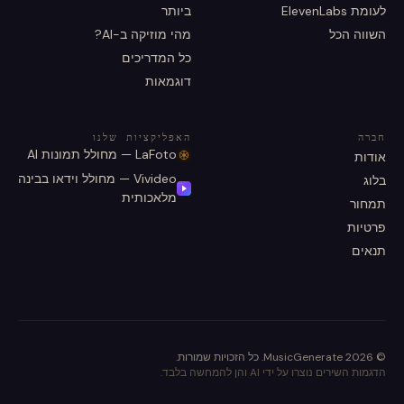
לעומת ElevenLabs
ביותר
השווה הכל
מהי מוזיקה ב-AI?
כל המדריכים
דוגמאות
חברה
האפליקציות שלנו
LaFoto — מחולל תמונות AI
אודות
Vivideo — מחולל וידאו בבינה
בלוג
מלאכותית
תמחור
פרטיות
תנאים
©
2026
MusicGenerate
.
כל הזכויות שמורות.
הדגמות השירים נוצרו על ידי AI והן להמחשה בלבד.