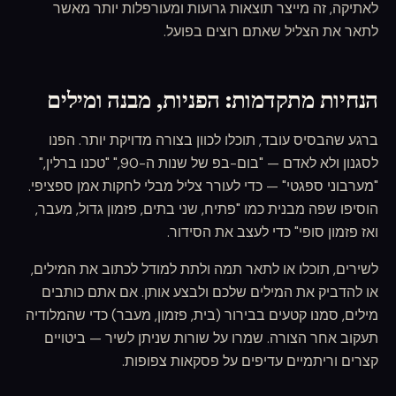
לאתיקה, זה מייצר תוצאות גרועות ומעורפלות יותר מאשר
לתאר את הצליל שאתם רוצים בפועל.
הנחיות מתקדמות: הפניות, מבנה ומילים
ברגע שהבסיס עובד, תוכלו לכוון בצורה מדויקת יותר. הפנו
לסגנון ולא לאדם — "בום-בפ של שנות ה-90," "טכנו ברלין,"
"מערבוני ספגטי" — כדי לעורר צליל מבלי לחקות אמן ספציפי.
הוסיפו שפה מבנית כמו "פתיח, שני בתים, פזמון גדול, מעבר,
ואז פזמון סופי" כדי לעצב את הסידור.
לשירים, תוכלו או לתאר תמה ולתת למודל לכתוב את המילים,
או להדביק את המילים שלכם ולבצע אותן. אם אתם כותבים
מילים, סמנו קטעים בבירור (בית, פזמון, מעבר) כדי שהמלודיה
תעקוב אחר הצורה. שמרו על שורות שניתן לשיר — ביטויים
קצרים וריתמיים עדיפים על פסקאות צפופות.