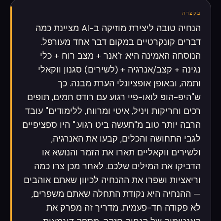
בקצרה
הנחיה טובה ליצירת מוזיקה ב-AI מציינת כמה
דברים קונקרטיים במקום דבר אחד מעורפל.
הנוסחה האמינה היא: ז'אנר + מצב רוח + כלי
נגינה + קצב/אנרגיה + (לשירים) סגנון ווקאלי
ותמה, ובאופן אופציונלי הערת מבנה. כך
ש"היפ-הופ לואו-פיי רגוע עם רודס חמים, תופים
רכים וחריקות ויניל, איטי ומרווח, ללימודים" עובד
הרבה יותר טוב מ"תעשה ביט רגוע." היו ספציפיים
לגבי התחושה והכלים, קבעו את האנרגיה,
ולשירים ווקאליים תארו את הזמר והנושא או
הדביקו את המילים שלכם. לאחר מכן צרו כמה
וריאציות ושפרו את ההנחיה לכיוון שאתם אוהבים
— ההנחיה היא נקודת התחלה שאתם משפרים,
לא פקודה חד-פעמית. מדריך זה מפרק את