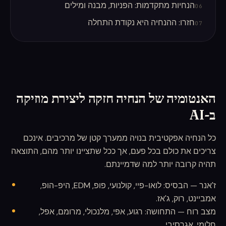
הנחיות מתקדמות: הפניות, מבנה ומילים
06
חזרו: ההנחיה היא נקודת התחלה
07
האנטומיה של הנחיה חזקה ליצירת מוזיקה
ב-AI
כל הנחיה אפקטיבית בנויה ממערך קטן של מרכיבים. אינכם
צריכים את כולם בכל פעם, אך ככל שתציינו יותר מהם, התוצאה
תהיה קרובה יותר למה שדמיינתם.
ז'אנר — הבסיס: לואו-פיי, קולנועי, פופ, EDM, היפ-הופ,
אמביינט, רוק, ג'אז.
מצב רוח — התחושה: רגוע, אפי, מלנכולי, מרומם, אפל,
חלומי, אגרסיבי.