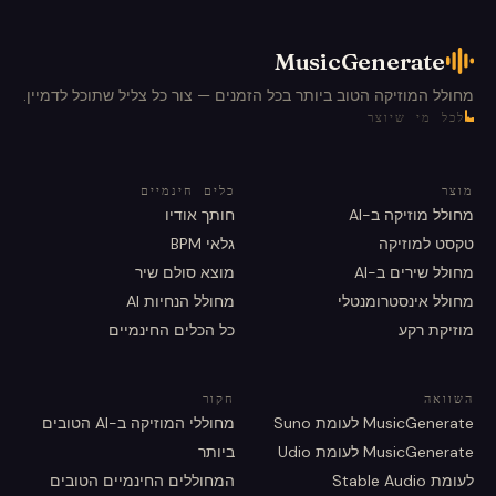
MusicGenerate
מחולל המוזיקה הטוב ביותר בכל הזמנים — צור כל צליל שתוכל לדמיין.
לכל מי שיוצר
מוצר
כלים חינמיים
מחולל מוזיקה ב-AI
חותך אודיו
טקסט למוזיקה
גלאי BPM
מחולל שירים ב-AI
מוצא סולם שיר
מחולל אינסטרומנטלי
מחולל הנחיות AI
מוזיקת רקע
כל הכלים החינמיים
השוואה
חקור
MusicGenerate לעומת Suno
מחוללי המוזיקה ב-AI הטובים
MusicGenerate לעומת Udio
ביותר
לעומת Stable Audio
המחוללים החינמיים הטובים