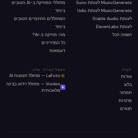
MusicGenerate לעומת Suno
מחוללי המוזיקה ב-AI הטובים
MusicGenerate לעומת Udio
ביותר
לעומת Stable Audio
המחוללים החינמיים הטובים
לעומת ElevenLabs
ביותר
השווה הכל
מהי מוזיקה ב-AI?
כל המדריכים
דוגמאות
חברה
האפליקציות שלנו
LaFoto — מחולל תמונות AI
אודות
Vivideo — מחולל וידאו בבינה
בלוג
מלאכותית
תמחור
פרטיות
תנאים