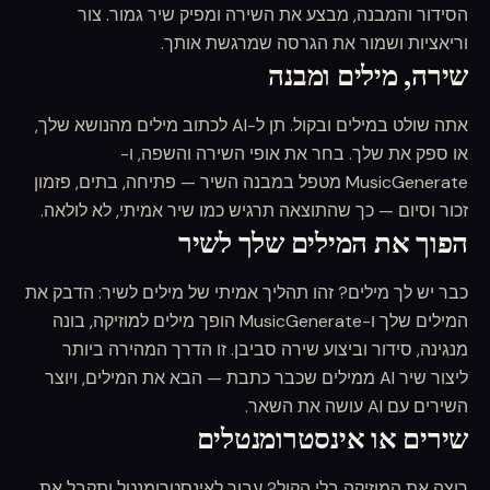
הסידור והמבנה, מבצע את השירה ומפיק שיר גמור. צור
וריאציות ושמור את הגרסה שמרגשת אותך.
שירה, מילים ומבנה
אתה שולט במילים ובקול. תן ל-AI לכתוב מילים מהנושא שלך,
או ספק את שלך. בחר את אופי השירה והשפה, ו-
MusicGenerate מטפל במבנה השיר — פתיחה, בתים, פזמון
זכור וסיום — כך שהתוצאה תרגיש כמו שיר אמיתי, לא לולאה.
הפוך את המילים שלך לשיר
כבר יש לך מילים? זהו תהליך אמיתי של מילים לשיר: הדבק את
המילים שלך ו-MusicGenerate הופך מילים למוזיקה, בונה
מנגינה, סידור וביצוע שירה סביבן. זו הדרך המהירה ביותר
ליצור שיר AI ממילים שכבר כתבת — הבא את המילים, ויוצר
השירים עם AI עושה את השאר.
שירים או אינסטרומנטלים
רוצה את המוזיקה בלי הקול? עבור לאינסטרומנטל ותקבל את