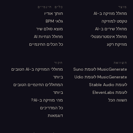
מוצר
כלים חינמיים
מחולל מוזיקה ב-AI
חותך אודיו
טקסט למוזיקה
גלאי BPM
מחולל שירים ב-AI
מוצא סולם שיר
מחולל אינסטרומנטלי
מחולל הנחיות AI
מוזיקת רקע
כל הכלים החינמיים
השוואה
חקור
MusicGenerate לעומת Suno
מחוללי המוזיקה ב-AI הטובים
MusicGenerate לעומת Udio
ביותר
לעומת Stable Audio
המחוללים החינמיים הטובים
לעומת ElevenLabs
ביותר
השווה הכל
מהי מוזיקה ב-AI?
כל המדריכים
דוגמאות