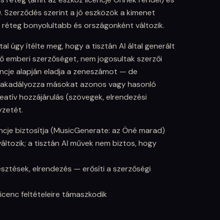
r). Szerződés szerint a jó eszközök a kimenet
gi réteg bonyolultabb és országonként változik.
al úgy ítélte meg, hogy a tisztán AI által generált
 emberi szerzőséget, nem jogosultak szerzői
encje alapján eladja a zeneszámot — de
gakadályozza másokat azonos vagy hasonló
eatív hozzájárulás (szövegek, elrendezési
yzetét.
encje biztosítja (MusicGenerate: az Öné marad)
változik; a tisztán AI művek nem biztos, hogy
sztések, elrendezés — erősíti a szerzőségi
licenc feltételeire támaszkodik