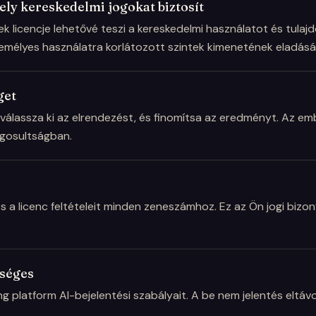
ely kereskedelmi jogokat biztosít
ek licencje lehetővé teszi a kereskedelmi használatot és tul
zemélyes használatra korlátozott szintek kimenetének eladásá
get
válassza ki az elrendezést, és finomítsa az eredményt. Az embe
jogosultságban.
 a licenc feltételeit minden zeneszámhoz. Ez az Ön jogi bizon
kséges
 platform AI-bejelentési szabályait. A be nem jelentés eltáv