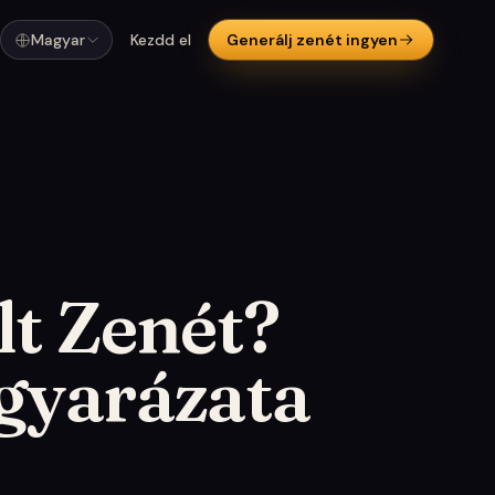
Magyar
Kezdd el
Generálj zenét ingyen
lt Zenét?
agyarázata