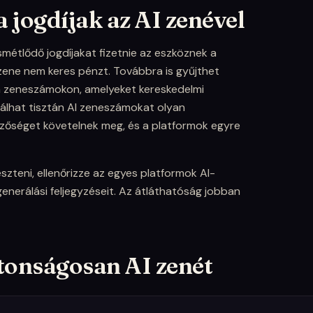
jogdíjak az AI zenével
ismétlődő jogdíjakat fizetnie az eszköznek a
zene nem keres pénzt. Továbbra is gyűjthet
a zeneszámokon, amelyeket kereskedelmi
álhat tisztán AI zeneszámokat olyan
rzőséget követelnek meg, és a platformok egyre
szteni, ellenőrizze az egyes platformok AI-
generálási feljegyzéseit. Az átláthatóság jobban
tonságosan AI zenét