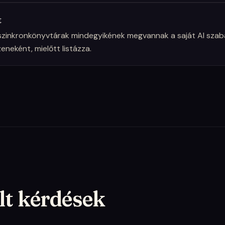
t
szinkronkönyvtárak mindegyikének megvannak a saját AI szab
zeneként, mielőtt listázza.
lt kérdések