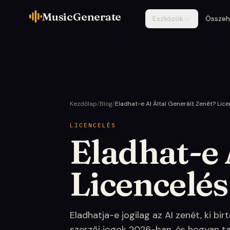
MusicGenerate
Eszközök
Összeh
Kezdőlap
/
Blog
/
Eladhat-e AI Által Generált Zenét? Lic
LICENCELÉS
Eladhat-e 
Licencelés
Eladhatja-e jogilag az AI zenét, ki bi
szerzői jogok 2026-ban, és hogyan ta