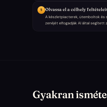
Olvassa el a célhely feltételei
5
A készletpiacterek, ütemboltok és 
zenéjét elfogadják AI által segített 
Gyakran isméte