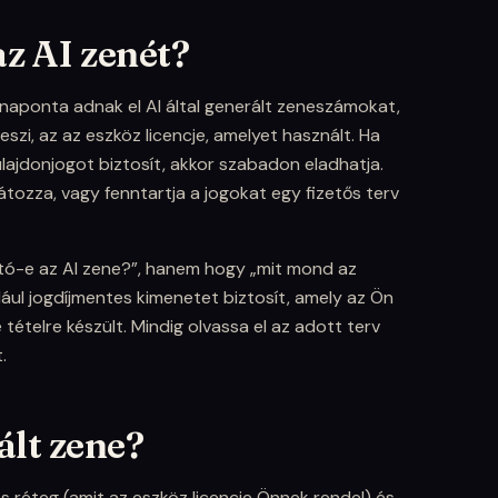
az AI zenét?
naponta adnak el AI által generált zeneszámokat,
szi, az az eszköz licencje, amelyet használt. Ha
ulajdonjogot biztosít, akkor szabadon eladhatja.
tozza, vagy fenntartja a jogokat egy fizetős terv
ató-e az AI zene?”, hanem hogy „mit mond az
ul jogdíjmentes kimenetet biztosít, amely az Ön
tételre készült. Mindig olvassa el az adott terv
.
ált zene?
es réteg (amit az eszköz licencje Önnek rendel) és