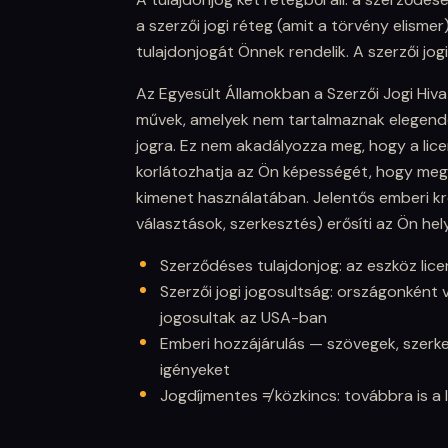
a szerzői jogi réteg (amit a törvény elisme
tulajdonjogát Önnek rendelik. A szerzői jo
Az Egyesült Államokban a Szerzői Jogi Hivat
művek, amelyek nem tartalmaznak elegendő
jogra. Ez nem akadályozza meg, hogy a lic
korlátozhatja az Ön képességét, hogy me
kimenet használatában. Jelentős emberi kr
választások, szerkesztés) erősíti az Ön hel
Szerződéses tulajdonjog: az eszköz lic
Szerzői jogi jogosultság: országonként 
jogosultak az USA-ban
Emberi hozzájárulás — szövegek, szerke
igényeket
Jogdíjmentes ≠ közkincs: továbbra is a 