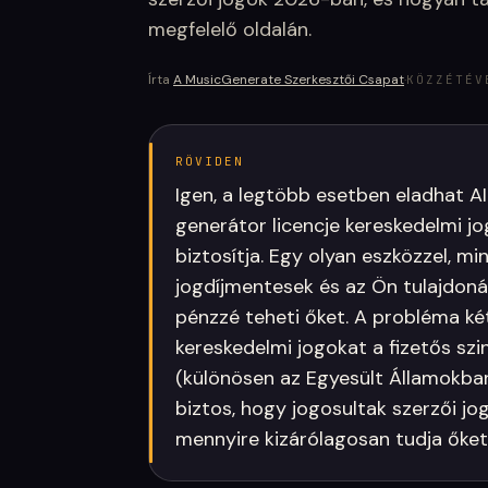
megfelelő oldalán.
Írta
A MusicGenerate Szerkesztői Csapat
·
KÖZZÉTÉV
RÖVIDEN
Igen, a legtöbb esetben eladhat AI
generátor licencje kereskedelmi j
biztosítja. Egy olyan eszközzel, 
jogdíjmentesek és az Ön tulajdon
pénzzé teheti őket. A probléma két
kereskedelmi jogokat a fizetős sz
(különösen az Egyesült Államokban
biztos, hogy jogosultak szerzői jo
mennyire kizárólagosan tudja őket 