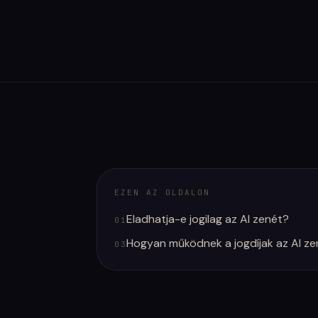
EZEN AZ OLDALON
Eladhatja-e jogilag az AI zenét?
01
Hogyan működnek a jogdíjak az AI ze
03