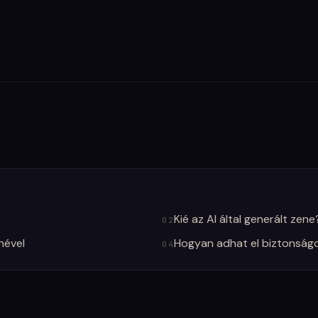
Kié az AI által generált zene
02
nével
Hogyan adhat el biztonság
04