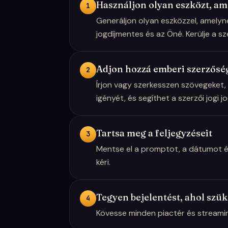
Használjon olyan eszközt, am
1
Generáljon olyan eszközzel, amelyn
jogdíjmentes és az Öné. Kerülje a s
Adjon hozzá emberi szerzősé
2
Írjon vagy szerkesszen szövegeket, 
igényét, és segíthet a szerzői jogi 
Tartsa meg a feljegyzéseit
3
Mentse el a promptot, a dátumot és
kéri.
Tegyen bejelentést, ahol szü
4
Kövesse minden piactér és streaming