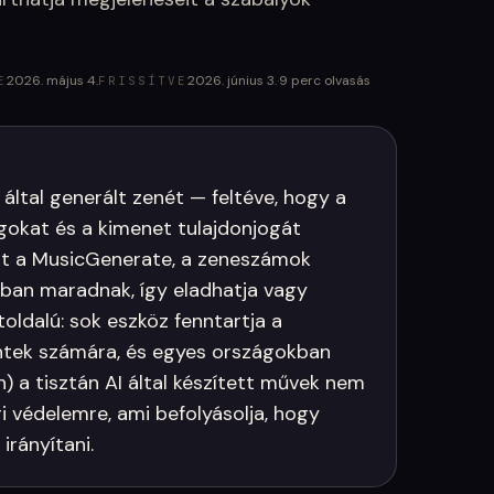
2026. május 4.
2026. június 3.
·
9
perc olvasás
E
FRISSÍTVE
 által generált zenét — feltéve, hogy a
ogokat és a kimenet tulajdonjogát
mint a MusicGenerate, a zeneszámok
ában maradnak, így eladhatja vagy
oldalú: sok eszköz fenntartja a
intek számára, és egyes országokban
) a tisztán AI által készített művek nem
gi védelemre, ami befolyásolja, hogy
irányítani.