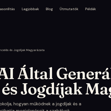
asonlítás
Legjobbak
Blog
Útmutatók
Példák
encelés és Jogdíjak Magyarázata
AI Által Generá
 és Jogdíjak M
rtokolja, hogyan működnek a jogdíjak és a
rthatja megjelenéseit a szabályok