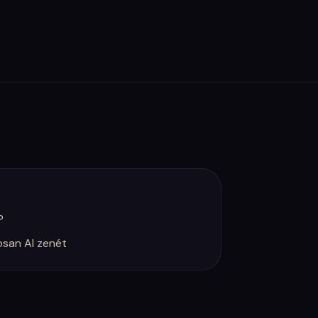
?
osan AI zenét