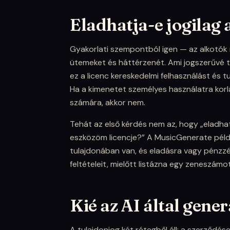
Eladhatja-e jogilag 
Gyakorlati szempontból igen — az alkotók 
ütemeket és háttérzenét. Ami jogszerűvé te
ez a licenc kereskedelmi felhasználást és t
Ha a kimenetet személyes használatra korlá
számára, akkor nem.
Tehát az első kérdés nem az, hogy „eladh
eszközöm licencje?” A MusicGenerate példá
tulajdonában van, és eladásra vagy pénzzé 
feltételeit, mielőtt listázna egy zeneszámot
Kié az AI által gener
A tulajdonjog két rétegből áll: a szerződés