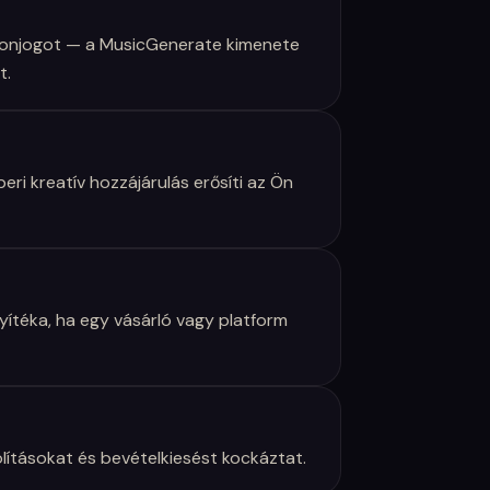
ajdonjogot — a MusicGenerate kimenete
t.
ri kreatív hozzájárulás erősíti az Ön
yítéka, ha egy vásárló vagy platform
olításokat és bevételkiesést kockáztat.