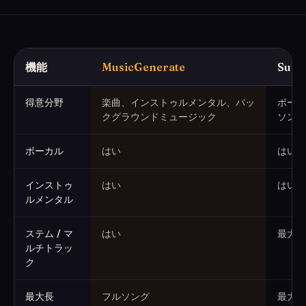
機能
MusicGenerate
Suno
MusicGenerate vs Suno (2026年6月取得)
得意分野
楽曲、インストゥルメンタル、バッ
ボーカ
クグラウンドミュージック
ソング
ボーカル
はい
はい（
インストゥ
はい
はい
ルメンタル
ステム / マ
はい
最大1
ルチトラッ
ク
最大長
フルソング
最大約