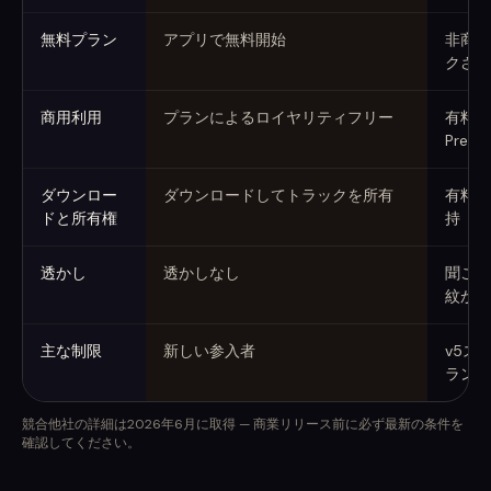
無料プラン
アプリで無料開始
非商用
クされ
商用利用
プランによるロイヤリティフリー
有料プラ
Premi
ダウンロー
ダウンロードしてトラックを所有
有料: 
ドと所有権
持
透かし
透かしなし
聞こえ
紋が報
主な制限
新しい参入者
v5ス
ラン制
競合他社の詳細は2026年6月に取得 — 商業リリース前に必ず最新の条件を
確認してください。