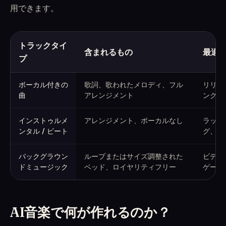
用できます。
トラックタイ
含まれるもの
最適
プ
ボーカル、インストゥルメンタル、バックグラウンドミュージック
ボーカル付きの
歌詞、歌われたメロディ、フル
リリー
曲
アレンジメント
ング、
インストゥルメ
アレンジメント、ボーカルなし
ラップ
ンタル / ビート
グ、デ
バックグラウン
ループまたはサイズ調整された
ビデオ
ドミュージック
ベッド、ロイヤリティフリー
ゲーム
AI音楽で何が作れるのか？