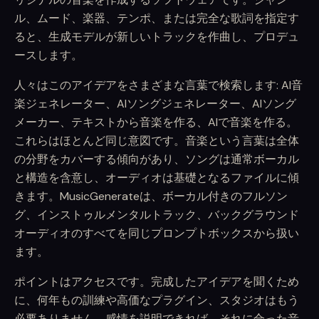
ル、ムード、楽器、テンポ、または完全な歌詞を指定す
ると、生成モデルが新しいトラックを作曲し、プロデュ
ースします。
人々はこのアイデアをさまざまな言葉で検索します: AI音
楽ジェネレーター、AIソングジェネレーター、AIソング
メーカー、テキストから音楽を作る、AIで音楽を作る。
これらはほとんど同じ意図です。音楽という言葉は全体
の分野をカバーする傾向があり、ソングは通常ボーカル
と構造を含意し、オーディオは基礎となるファイルに傾
きます。MusicGenerateは、ボーカル付きのフルソン
グ、インストゥルメンタルトラック、バックグラウンド
オーディオのすべてを同じプロンプトボックスから扱い
ます。
ポイントはアクセスです。完成したアイデアを聞くため
に、何年もの訓練や高価なプラグイン、スタジオはもう
必要ありません。感情を説明できれば、それに合った音