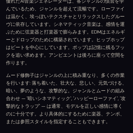
優れたAI音楽ジェネレーターは、各ジャンルの慣習を学
んでいるため、ジャンルを超えて流暢です。ローファイ
は温かく、埃っぽいテクスチャとリラックスしたグルー
ヴに依存しています。シネマティック音楽は、感情を運
ぶために弦楽器と打楽器で膨らみます。EDMはエネルギ
ーとドロップのために構築されています。ヒップホップ
はビートを中心にしています。ポップは記憶に残るフッ
クを追い求めます。アンビエントは後ろに座って空間を
作ります。
ムード修飾子はジャンルの上に積み重なり、多くの作業
を行います: 落ち着いた、壮大な、悲しい、元気づける、
暗い、夢のような、攻撃的な。ジャンルとムードの組み
合わせ — '暗いシネマティック', 'ハッピーローファイ', '攻
撃的なトラップ' — は通常、モデルを正しい感情に導く
のに十分です。より具体的にするために楽器、テンポ、
または参照スタイルを指定することもできます。