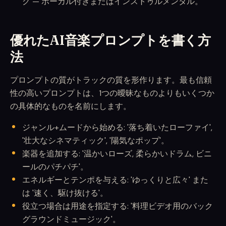
グ — ボーカル付きまたはインストゥルメンタル。
優れたAI音楽プロンプトを書く方
法
プロンプトの質がトラックの質を形作ります。最も信頼
性の高いプロンプトは、1つの曖昧なものよりもいくつか
の具体的なものを名前にします。
ジャンル+ムードから始める: '落ち着いたローファイ',
'壮大なシネマティック', '陽気なポップ'。
楽器を追加する: '温かいローズ, 柔らかいドラム, ビニ
ールのパチパチ'。
エネルギーとテンポを与える: 'ゆっくりと広々' また
は '速く、駆け抜ける'。
役立つ場合は用途を指定する: '料理ビデオ用のバック
グラウンドミュージック'。