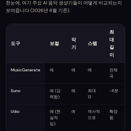
한눈에, 여기 주요 AI 음악 생성기들이 어떻게 비교되는지
보여줍니다 (2026년 6월 기준).
최
악
대
도구
보컬
스템
기
길
이
최고의 AI 음악 생성기 비교 (2026년 6월)
MusicGenerate
예
예
예
전체
곡
Suno
예 (강
예
최대
~8분
유
력함)
12
Udio
예 (현
예
역사적
확장
실적
으로
됨
(
임)