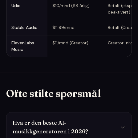
Udio
$10/mnd ($8 årlig)
Betalt (eksport
deaktivert)
Stable Audio
$11.99/mnd
Betalt (Creator
ElevenLabs
$11/mnd (Creator)
Creator-nivå o
Music
Ofte stilte spørsmål
Hva er den beste AI-
musikkgeneratoren i 2026?