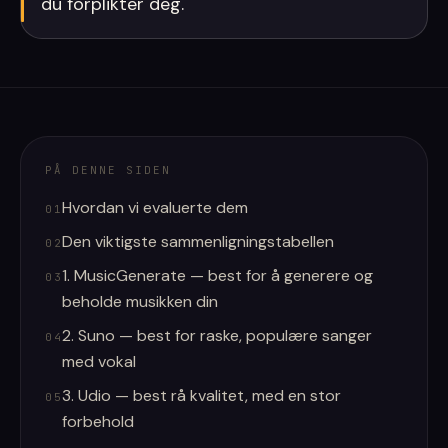
du forplikter deg.
PÅ DENNE SIDEN
Hvordan vi evaluerte dem
01
Den viktigste sammenligningstabellen
02
1. MusicGenerate — best for å generere og
03
beholde musikken din
2. Suno — best for raske, populære sanger
04
med vokal
3. Udio — best rå kvalitet, med en stor
05
forbehold