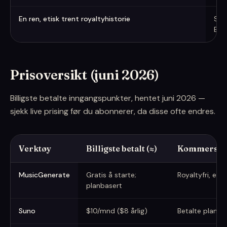
En ren, etisk trent royaltyhistorie
Sou
Bea
Prisoversikt (juni 2026)
Billigste betalte inngangspunkter, hentet juni 2026 —
sjekk live prising før du abonnerer, da disse ofte endres.
Verktøy
Billigste betalt (≈)
Kommersiel
Billigste betalte nivåer (hentet juni 2026)
MusicGenerate
Gratis å starte;
Royaltyfri, ette
planbasert
Suno
$10/mnd ($8 årlig)
Betalte planer