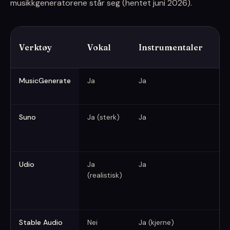
musikkgeneratorene står seg (hentet juni 2026).
Verktøy
Vokal
Instrumentaler
St
Beste AI-musikkgeneratorer sammenlignet (juni 2026)
MusicGenerate
Ja
Ja
Ja
Suno
Ja (sterk)
Ja
Opp
Udio
Ja
Ja
His
(realistisk)
Stable Audio
Nei
Ja (kjerne)
Be