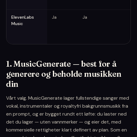
ElevenLabs
Ja
Ja
Pr
Music
(ra
1. MusicGenerate — best for å
generere og beholde musikken
din
Vårt valg. MusicGenerate lager fullstendige sanger med
vokal, instrumentaler og royaltyfri bakgrunnsmusikk fra
en prompt, og er bygget rundt ett løfte: du laster ned
det du lager — uten vannmerker — og eier det, med
kommersielle rettigheter klart definert av plan. Som en