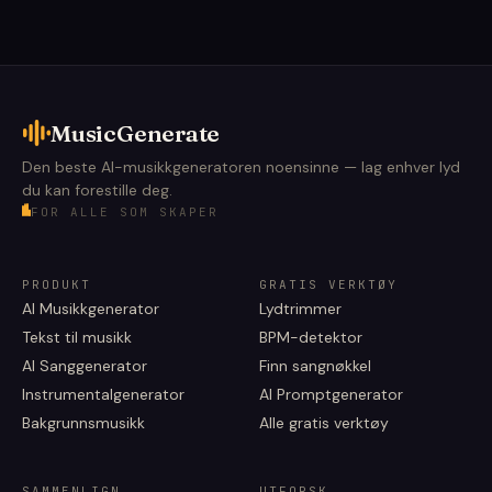
MusicGenerate
Den beste AI-musikkgeneratoren noensinne — lag enhver lyd
du kan forestille deg.
FOR ALLE SOM SKAPER
PRODUKT
GRATIS VERKTØY
AI Musikkgenerator
Lydtrimmer
Tekst til musikk
BPM-detektor
AI Sanggenerator
Finn sangnøkkel
Instrumentalgenerator
AI Promptgenerator
Bakgrunnsmusikk
Alle gratis verktøy
SAMMENLIGN
UTFORSK