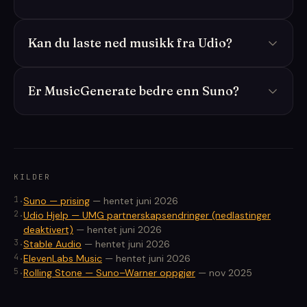
Kan du laste ned musikk fra Udio?
Er MusicGenerate bedre enn Suno?
KILDER
1
.
Suno — prising
—
hentet juni 2026
2
.
Udio Hjelp — UMG partnerskapsendringer (nedlastinger
deaktivert)
—
hentet juni 2026
3
.
Stable Audio
—
hentet juni 2026
4
.
ElevenLabs Music
—
hentet juni 2026
5
.
Rolling Stone — Suno–Warner oppgjør
—
nov 2025