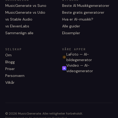
MusicGenerate vs Suno
Beste AI Musikkgeneratorer
MusicGenerate vs Udio
Beste gratis generatorer
vs Stable Audio
Hva er AI-musikk?
vs ElevenLabs
Alle guider
Sammenlign alle
Eksempler
SELSKAP
VÅRE APPER
LaFoto — AI-
Om
bildegenerator
Blogg
Vivideo — AI-
Priser
videogenerator
Personvern
Vilkår
©
2026
MusicGenerate
.
Alle rettigheter forbeholdt.