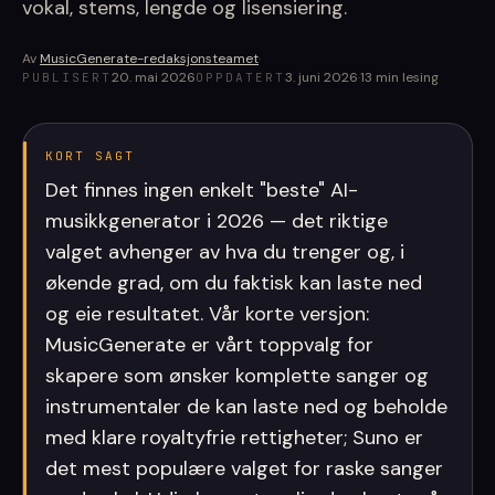
vokal, stems, lengde og lisensiering.
Av
MusicGenerate-redaksjonsteamet
·
20. mai 2026
3. juni 2026
·
13
min lesing
PUBLISERT
OPPDATERT
KORT SAGT
Det finnes ingen enkelt "beste" AI-
musikkgenerator i 2026 — det riktige
valget avhenger av hva du trenger og, i
økende grad, om du faktisk kan laste ned
og eie resultatet. Vår korte versjon:
MusicGenerate er vårt toppvalg for
skapere som ønsker komplette sanger og
instrumentaler de kan laste ned og beholde
med klare royaltyfrie rettigheter; Suno er
det mest populære valget for raske sanger