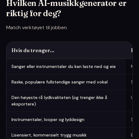
Hvilken AI-musikkgenerator er
riktig for deg?
Match verktøyet til jobben.
Hvis du trenger…
Bes
Velg etter hva du trenger
Sanger eller instrumentaler du kan laste ned og eie
Mus
Raske, populære fullstendige sanger med vokal
Sun
Den høyeste rå lydkvaliteten (og trenger ikke å
Udi
eksportere)
Instrumentaler, looper og lyddesign
Sta
Lisensiert, kommersielt trygg musikk
Ele