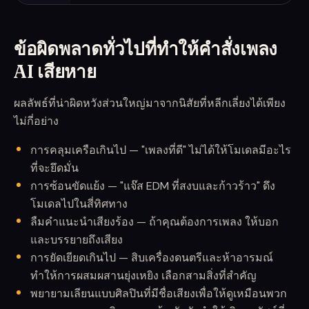
ข้อผิดพลาดทั่วไปที่ทำให้คำสั่งเพลง
AI เสียหาย
ผลลัพธ์ที่น่าผิดหวังส่วนใหญ่มาจากนิสัยที่หลีกเลี่ยงได้เพียง
ไม่กี่อย่าง
การคลุมเครือเกินไป — "เพลงที่ดี" ไม่ได้ให้โมเดลมีอะไร
ที่จะยึดมั่น
การซ้อนขัดแย้ง — "แจ๊ส EDM ที่สงบและก้าวร้าว" ดึง
โมเดลไปในสี่ทิศทาง
ลืมคำแนะนำเสียงร้อง — ถ้าคุณต้องการเพลง ให้บอก
และบรรยายถึงเสียง
การยัดเยียดเกินไป — สิบเครื่องดนตรีและห้าอารมณ์
ทำให้การผสมผสานยุ่งเหยิง เลือกสามสิ่งที่สำคัญ
พยายามเลียนแบบศิลปินที่มีชื่อเสียงเพื่อให้ดูเหมือนพวก