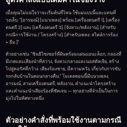
เมื่อคุณไม่แน่ใจว่าจะเริ่มต้นที่ไหน ใช้แม่แบบนี้และแทนที่
วงเล็บ: "[อารมณ์] [แนวเพลง] พร้อม [เครื่องดนตรี 1], [เครื่อง
ดนตรี 2] และ [เครื่องดนตรี 3], [จังหวะ/พลังงาน], [สำหรับ
กรณีการใช้งาน / โครงสร้าง]. [สำหรับเพลง: สไตล์การร้อง
+ ธีม.]"
ตัวอย่างเช่น: "ซินธิไซเซอร์ที่ฝันพร้อมแผ่นแอนะล็อก, กลองที่
มีเกตและเสียงนำที่สว่าง, จังหวะกลางและนอสตัลเจีย, สร้าง
ไปสู่คอรัสที่กว้าง. เสียงร้องชาย, มีความหวัง, เกี่ยวกับการขับ
รถกลับบ้านในตอนกลางคืน." โมเดลตอนนี้มีแนวเพลง,
อารมณ์, สามเครื่องดนตรี, พลังงาน, คำแนะนำโครงสร้าง
และคำแนะนำเสียงร้องที่ชัดเจน — ทุกอย่างที่จำเป็นในการ
มุ่งไปในทิศทางหนึ่ง
ตัวอย่างคำสั่งที่พร้อมใช้งานตามกรณี