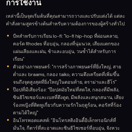
การใช้งาน
เหล่านี้เป็นจุดเริ่มต้นที่คุณสามารถวางและปรับแต่งได้ แต่ละ
คำสั่งตามสูตรข้างต้นสำหรับความต้องการของผู้สร้างทั่วไป
บีทสำหรับการเรียน lo-fi: "lo-fi hip-hop ที่ผ่อนคลาย,
คอร์ด Rhodes ที่อบอุ่น, กลองที่นุ่มนวล, เสียงแตกของ
แผ่นเสียงและฝน, ช้าและอบอุ่น, วนซ้ำได้สำหรับการ
เรียน"
ตัวอย่างภาพยนตร์: "การสร้างภาพยนตร์ที่ยิ่งใหญ่, สาย
ต่ำและ braams, กลอง taiko, ความตึงเครียดที่เพิ่มขึ้น
จนถึงจุดสูงสุดที่ยิ่งใหญ่ในตอนท้าย, ดราม่าและฮีโร่"
ป๊อปที่มีเสียงร้อง: "ป๊อปสมัยใหม่ที่สดใส, กลองที่มีพลัง,
ซินธิไซเซอร์และเบสที่ดึงดูด, มีพลังและสนุกสนาน, เสียง
ร้องหญิงที่ติดหูเกี่ยวกับความรักในฤดูร้อน, คอรัสที่ร้อง
ตามได้ใหญ่"
อินโทรพอดแคสต์: "อินโทรสติงอินดี้อิเล็กทรอนิกส์ที่
มั่นใจ, กีตาร์ที่สะอาดและซินธิไซเซอร์ที่อบอุ่น, จังหวะ