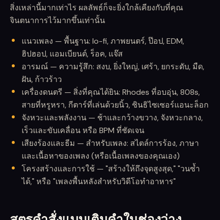
สิ่งเหล่านี้มากเท่าไร ผลลัพธ์ก็จะยิ่งใกล้เคียงกับที่คุณ
จินตนาการไว้มากขึ้นเท่านั้น
แนวเพลง — พื้นฐาน: lo-fi, ภาพยนตร์, ป๊อป, EDM,
ฮิปฮอป, แอมเบียนต์, ร็อค, แจ๊ส
อารมณ์ — ความรู้สึก: สงบ, ยิ่งใหญ่, เศร้า, ยกระดับ, มืด,
ฝัน, ก้าวร้าว
เครื่องดนตรี — สิ่งที่คุณได้ยิน: Rhodes ที่อบอุ่น, 808s,
สายที่หรูหรา, กีตาร์ที่เล่นด้วยนิ้ว, ซินธิไซเซอร์แอนะล็อก
จังหวะและพลังงาน — ช้าและกว้างขวาง, จังหวะกลาง,
เร็วและขับเคลื่อน หรือ BPM ที่ชัดเจน
เสียงร้องและธีม — สำหรับเพลง: สไตล์การร้อง, ภาษา
และเนื้อหาของเพลง (หรือเนื้อเพลงของคุณเอง)
โครงสร้างและการใช้ — "สร้างให้ถึงจุดสูงสุด," "วนซ้ำ
ได้," หรือ "เพลงพื้นหลังสำหรับวิดีโอทำอาหาร"
สูตรคำสั่งแบบเติมคำในช่องว่าง