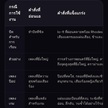
กรณี
คำสั่งที่
การใช้
คำสั่งที่แข็งแกร่ง
อ่อนแอ
งาน
คำสั่งเพลง AI ที่อ่อนแอเทียบกับแข็งแกร่ง
บีท
ทำบีทที่ชิล
lo-fi ที่ผ่อนคลายพร้อม Rhodes ที่อบ
สำหรับ
เสียงแตกของแผ่นเสียง, ช้าและอบอุ
การ
เรียน
ตัวอย่าง
เพลงที่ยิ่งใหญ่
การสร้างภาพยนตร์ที่ยิ่งใหญ่, สายต่ำ
ถึงจุดสูงสุดที่ยิ่งใหญ่, ดราม่าและฮีโ
เพลง
เพลงที่มีความ
ป๊อปที่สดใส, กลองที่มีพลังและซินธิไ
ป๊อป
สุขพร้อมเสียง
สนุกสนาน, เสียงร้องหญิงเกี่ยวกับฤดู
ร้อง
เพลง
เพลงพื้นหลัง
แผ่นแอมเบียนต์ที่สงบ, ระฆังที่ห่างไ
เกม
สำหรับเกม
อ่อน, ลึกลับ, วนซ้ำได้อย่างไร้รอ