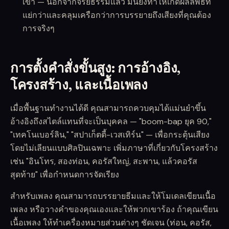
เขา — นอกจากจริยธรรมแล้ว มันยังทำให้เกิดผลลัพธ์ที่
แย่กว่าและคลุมเครือกว่าการบรรยายถึงเสียงที่คุณต้อง
การจริงๆ
การตั้งคำสั่งขั้นสูง: การอ้างอิง,
โครงสร้าง, และเนื้อเพลง
เมื่อพื้นฐานทำงานได้ดี คุณสามารถควบคุมได้แม่นยำขึ้น
อ้างอิงถึงสไตล์แทนที่จะเป็นบุคคล — "boom-bap ยุค 90,"
"เทคโนเบอร์ลิน," "สปาเก็ตตี้-เวสเทิร์น" — เพื่อกระตุ้นเสียง
โดยไม่เลียนแบบศิลปินเฉพาะ เพิ่มภาษาที่เกี่ยวกับโครงสร้าง
เช่น "อินโทร, สองท่อน, คอรัสใหญ่, สะพาน, แล้วคอรัส
สุดท้าย" เพื่อกำหนดการจัดเรียง
สำหรับเพลง คุณสามารถบรรยายธีมและให้โมเดลเขียนเนื้อ
เพลง หรือวางคำของคุณเองและให้พวกเขาร้อง ถ้าคุณเขียน
เนื้อเพลง ให้ทำเครื่องหมายส่วนต่างๆ ชัดเจน (ท่อน, คอรัส,