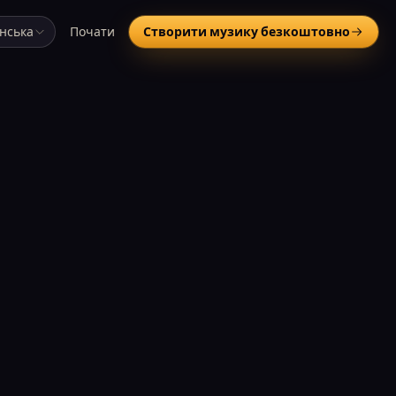
їнська
Почати
Створити музику безкоштовно