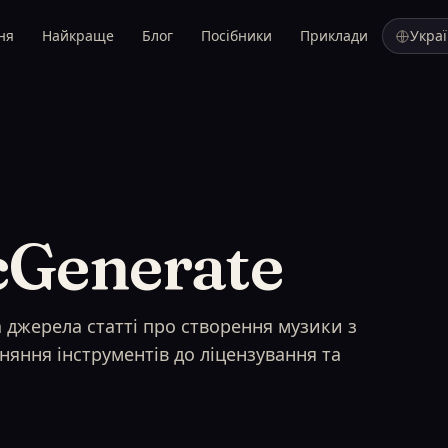
ня
Найкраще
Блог
Посібники
Приклади
Укра
cGenerate
а джерела статті про створення музики з
вняння інструментів до ліцензування та