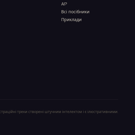
AI?
Всі посібники
Приклади
траційні треки створені штучним інтелектом і є ілюстративними.