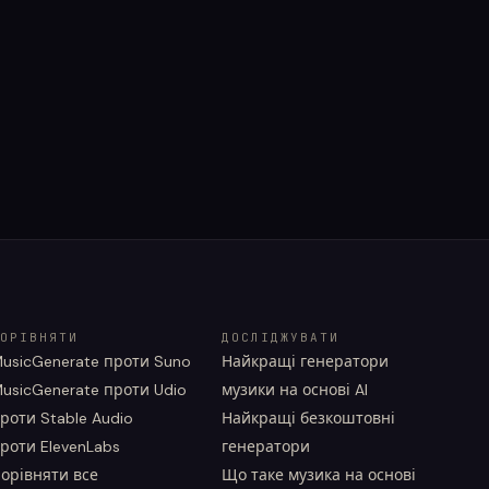
ОРІВНЯТИ
ДОСЛІДЖУВАТИ
usicGenerate проти Suno
Найкращі генератори
usicGenerate проти Udio
музики на основі AI
роти Stable Audio
Найкращі безкоштовні
роти ElevenLabs
генератори
орівняти все
Що таке музика на основі