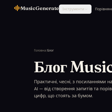
MusicGenerate
Інструменти
Порівнян
Головна
/
Блог
Блог Musi
Практичні, чесні, з посиланнями н
AI — від створення запитів та порі
цифр, що стоять за бумом.