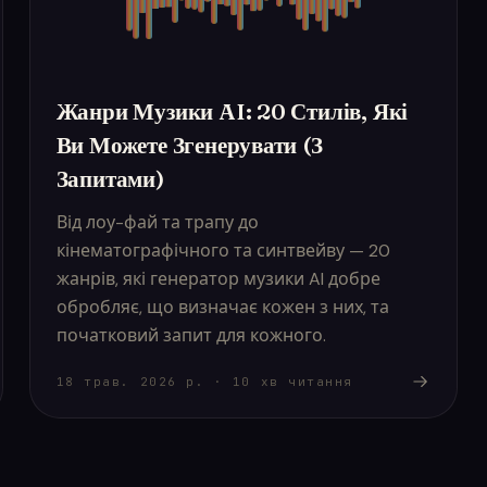
Жанри Музики AI: 20 Стилів, Які
Ви Можете Згенерувати (З
Запитами)
Від лоу-фай та трапу до
кінематографічного та синтвейву — 20
жанрів, які генератор музики AI добре
обробляє, що визначає кожен з них, та
початковий запит для кожного.
18 трав. 2026 р.
·
10
хв читання