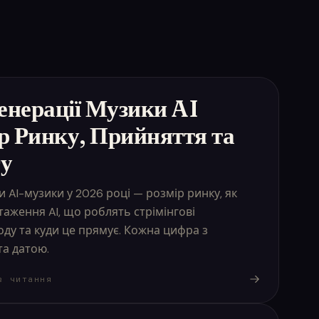
енерації Музики AI
ір Ринку, Прийняття та
гу
AI-музики у 2026 році — розмір ринку, як
аження AI, що роблять стрімінгові
ду та куди це прямує. Кожна цифра з
а датою.
в читання