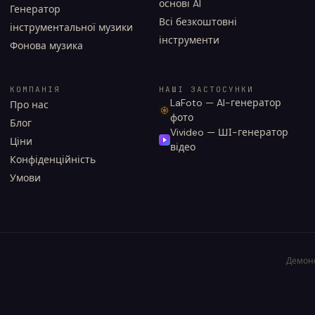
основі AI
Генератор
Всі безкоштовні
інструментальної музики
інструменти
Фонова музика
КОМПАНІЯ
НАШІ ЗАСТОСУНКИ
LaFoto — AI-генератор
Про нас
фото
Блог
Vivideo — ШІ-генератор
Ціни
відео
Конфіденційність
Умови
Демонс