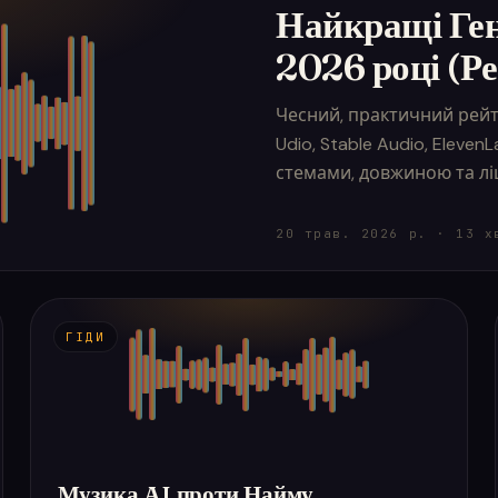
Найкращі Ген
2026 році (Р
Чесний, практичний рейт
Udio, Stable Audio, Eleven
стемами, довжиною та лі
20 трав. 2026 р.
·
13
х
ГІДИ
Музика AI проти Найму