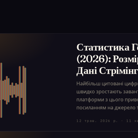
Статистика Г
(2026): Розм
Дані Стрімін
Найбільш цитовані цифри 
швидко зростають завант
платформи з цього приво
посиланням на джерело т
12 трав. 2026 р.
·
11
х