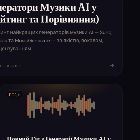
ератори Музики AI у
ейтинг та Порівняння)
инг найкращих генераторів музики AI — Suno,
Labs та MusicGenerate — за якістю, вокалом,
цензуванням.
в читання
ГІДИ
Повний Гід з Генерації Музики AI у