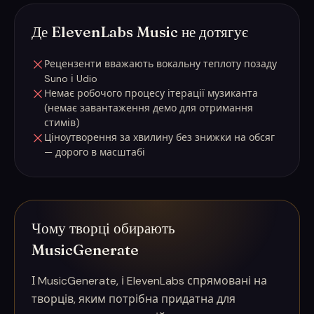
Де ElevenLabs Music не дотягує
Рецензенти вважають вокальну теплоту позаду
Suno і Udio
Немає робочого процесу ітерації музиканта
(немає завантаження демо для отримання
стимів)
Ціноутворення за хвилину без знижки на обсяг
— дорого в масштабі
Чому творці обирають
MusicGenerate
І MusicGenerate, і ElevenLabs спрямовані на
творців, яким потрібна придатна для