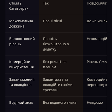
Стіми /
Так
Повідомляєтьс
багатотрек
Максимальна
Повні пісні
До ~5 хвилин
довжина
Безкоштовний
Почніть
Некомерційни
рівень
безкоштовно в
додатку
Комерційне
Без роялті, за
Рівень Creator
використання
планом
Завантаження
Завантажте та
Комерційна лі
та володіння
володійте своїми
перепродаж я
треками
Водяний знак
Без водяного знака
Невідомо