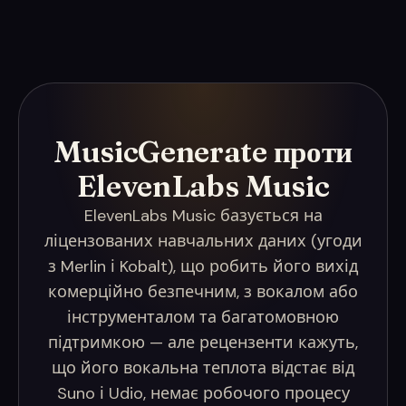
MusicGenerate проти
ElevenLabs Music
ElevenLabs Music базується на
ліцензованих навчальних даних (угоди
з Merlin і Kobalt), що робить його вихід
комерційно безпечним, з вокалом або
інструменталом та багатомовною
підтримкою — але рецензенти кажуть,
що його вокальна теплота відстає від
Suno і Udio, немає робочого процесу