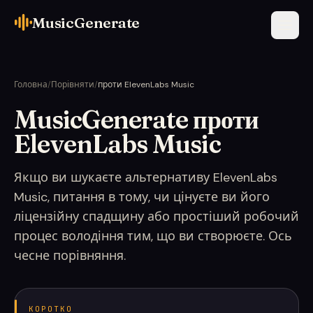
MusicGenerate
Головна
/
Порівняти
/
проти ElevenLabs Music
MusicGenerate проти
ElevenLabs Music
Якщо ви шукаєте альтернативу ElevenLabs
Music, питання в тому, чи цінуєте ви його
ліцензійну спадщину або простіший робочий
процес володіння тим, що ви створюєте. Ось
чесне порівняння.
КОРОТКО