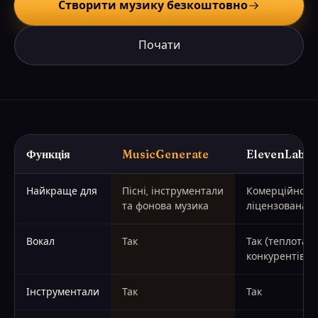
Створити музику безкоштовно
Почати
Функція
MusicGenerate
ElevenLabs 
MusicGenerate проти ElevenLabs Music (зафіксовано червень
Найкраще для
Пісні, інструментали
Комерційно б
та фонова музика
ліцензована м
Вокал
Так
Так (теплота в
конкурентів)
Інструментали
Так
Так