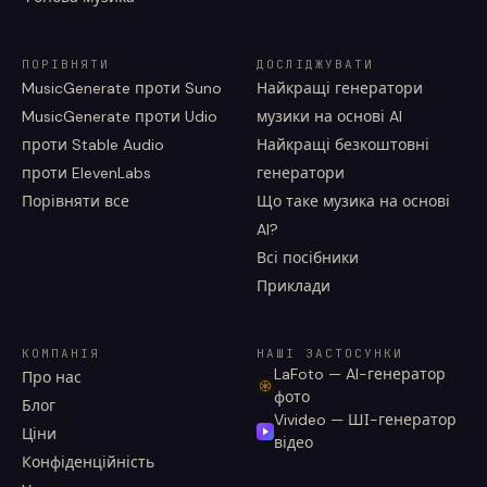
ПОРІВНЯТИ
ДОСЛІДЖУВАТИ
MusicGenerate проти Suno
Найкращі генератори
MusicGenerate проти Udio
музики на основі AI
проти Stable Audio
Найкращі безкоштовні
проти ElevenLabs
генератори
Порівняти все
Що таке музика на основі
AI?
Всі посібники
Приклади
КОМПАНІЯ
НАШІ ЗАСТОСУНКИ
LaFoto — AI-генератор
Про нас
фото
Блог
Vivideo — ШІ-генератор
Ціни
відео
Конфіденційність