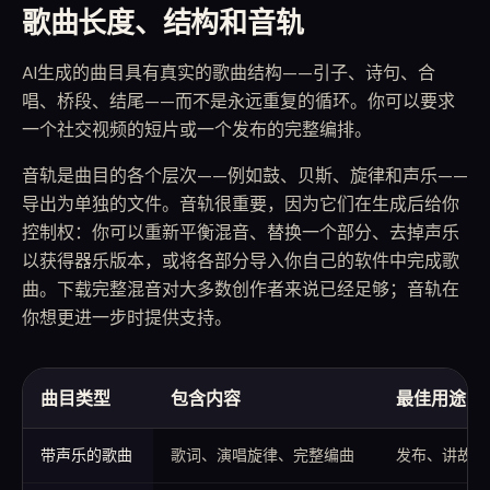
歌曲长度、结构和音轨
AI生成的曲目具有真实的歌曲结构——引子、诗句、合
唱、桥段、结尾——而不是永远重复的循环。你可以要求
一个社交视频的短片或一个发布的完整编排。
音轨是曲目的各个层次——例如鼓、贝斯、旋律和声乐——
导出为单独的文件。音轨很重要，因为它们在生成后给你
控制权：你可以重新平衡混音、替换一个部分、去掉声乐
以获得器乐版本，或将各部分导入你自己的软件中完成歌
曲。下载完整混音对大多数创作者来说已经足够；音轨在
你想更进一步时提供支持。
曲目类型
包含内容
最佳用途
何时使用声乐、器乐或背景音乐
带声乐的歌曲
歌词、演唱旋律、完整编曲
发布、讲故事