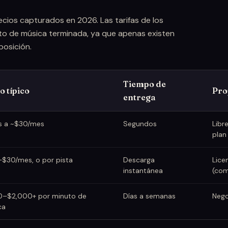
ecios capturados en 2026. Las tarifas de los
o de música terminada, ya que apenas existen
posición.
Tiempo de
o típico
Pro
entrega
is a ~$30/mes
Segundos
Libr
plan
$30/mes, o por pista
Descarga
Licen
instantánea
(com
0–$2,000+ por minuto de
Días a semanas
Nego
ca