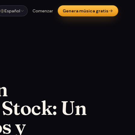
Español
Comenzar
Genera música gratis
n
 Stock: Un
s y