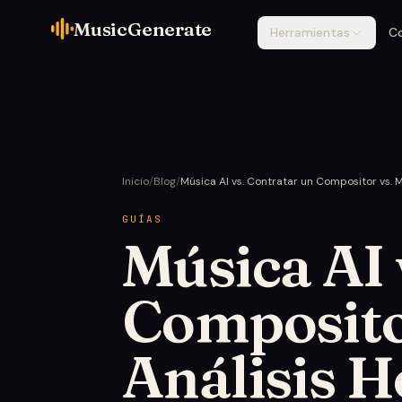
MusicGenerate
Herramientas
C
Inicio
/
Blog
/
Música AI vs. Contratar un Compositor vs. 
GUÍAS
Música AI 
Compositor
Análisis H