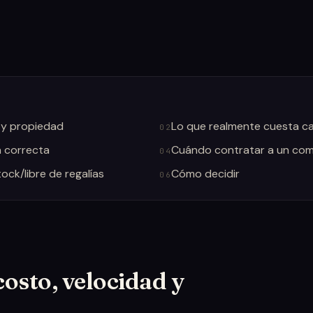
 y propiedad
Lo que realmente cuesta c
02
n correcta
Cuándo contratar a un comp
04
ock/libre de regalías
Cómo decidir
06
osto, velocidad y