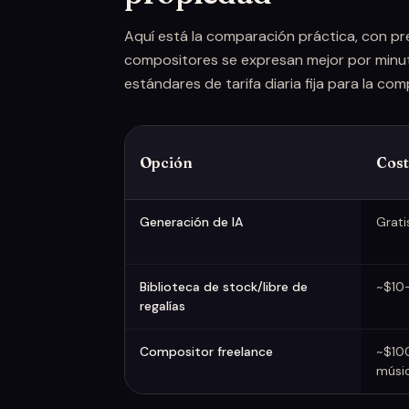
Aquí está la comparación práctica, con pr
compositores se expresan mejor por minut
estándares de tarifa diaria fija para la com
Opción
Cost
IA vs. stock vs. compositor (2026)
Generación de IA
Grat
Biblioteca de stock/libre de
~$10–
regalías
Compositor freelance
~$10
músi