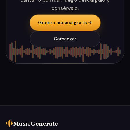
cantar o puntuar, luego descárgalo y
consérvalo.
Genera música gratis
Comenzar
MusicGenerate