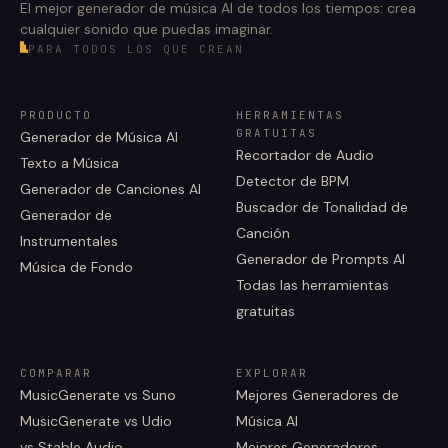
El mejor generador de música AI de todos los tiempos: crea
cualquier sonido que puedas imaginar.
PARA TODOS LOS QUE CREAN
PRODUCTO
HERRAMIENTAS
GRATUITAS
Generador de Música AI
Recortador de Audio
Texto a Música
Detector de BPM
Generador de Canciones AI
Buscador de Tonalidad de
Generador de
Canción
Instrumentales
Generador de Prompts AI
Música de Fondo
Todas las herramientas
gratuitas
COMPARAR
EXPLORAR
MusicGenerate vs Suno
Mejores Generadores de
MusicGenerate vs Udio
Música AI
vs Stable Audio
Mejores Generadores