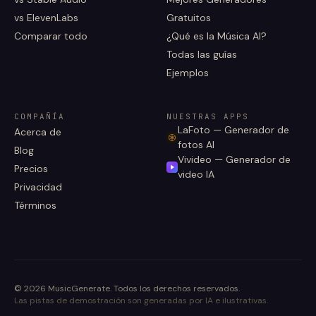
vs ElevenLabs
Gratuitos
Comparar todo
¿Qué es la Música AI?
Todas las guías
Ejemplos
COMPAÑÍA
NUESTRAS APPS
LaFoto — Generador de
Acerca de
fotos AI
Blog
Vivideo — Generador de
Precios
video IA
Privacidad
Términos
©
2026
MusicGenerate
.
Todos los derechos reservados.
Las pistas de demostración son generadas por IA e ilustrativas.