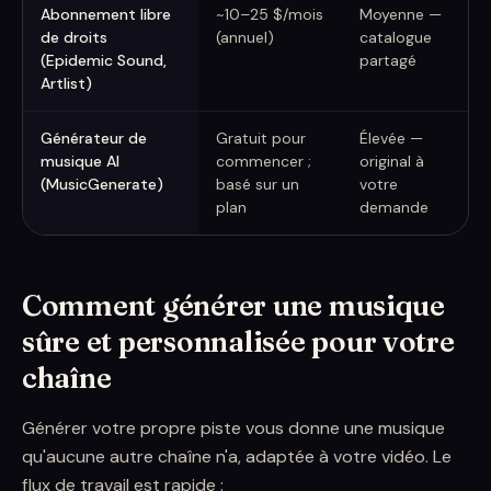
Abonnement libre
~10–25 $/mois
Moyenne —
C
de droits
(annuel)
catalogue
u
(Epidemic Sound,
partagé
s
Artlist)
Générateur de
Gratuit pour
Élevée —
C
musique AI
commencer ;
original à
u
(MusicGenerate)
basé sur un
votre
p
plan
demande
m
Comment générer une musique
sûre et personnalisée pour votre
chaîne
Générer votre propre piste vous donne une musique
qu'aucune autre chaîne n'a, adaptée à votre vidéo. Le
flux de travail est rapide :