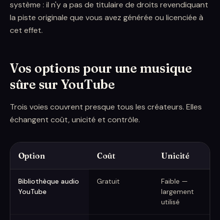
système : il n'y a pas de titulaire de droits revendiquant
la piste originale que vous avez générée ou licenciée à
cet effet.
Vos options pour une musique
sûre sur YouTube
Trois voies couvrent presque tous les créateurs. Elles
échangent coût, unicité et contrôle.
Option
Coût
Unicité
M
Façons d'obtenir de la musique libre de droits pour YouTube
Bibliothèque audio
Gratuit
Faible —
D
YouTube
largement
m
utilisé