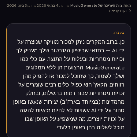
מאת
צוות העריכה של MusicGenerate
·
4 במאי 2026
3 ביוני 2026
·
פורסם
עודכן
9
דקות קריאה
בקצרה
כן, ברוב המקרים ניתן למכור מוזיקה שנוצרה על
ידי AI — בתנאי שרישיון הגנרטור שלך מעניק לך
זכויות מסחריות ובעלות על התוצר. עם כלי כמו
MusicGenerate, הרצועות הן ללא תמלוגים
ושלך לשמור, כך שתוכל למכור או להפיק מהן
רווחים. הקאץ' הוא כפול: כלים רבים שומרים על
זכויות מסחריות עבור רמות בתשלום, ובחלק
מהמדינות (במיוחד בארה"ב) יצירות שנעשו באופן
טהור על ידי AI עשויות לא להיות זכאיות להגנה
על זכויות יוצרים, מה שמשפיע על האופן שבו
תוכל לשלוט בהן באופן בלעדי.