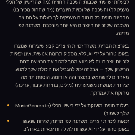
לבעלות יש שתי שכבות: השכבה החוזית (מה שהרישיון של הכלי
מעניק לך) והשכבה של זכויות היוצרים (מה שהחוק מכיר בו).
מבחינה חוזית, כלים טובים מעניקים לך בעלות על התוצר.
השכבה של זכויות היוצרים היא יותר מורכבת ומשתנה לפי
מדינה.
בארצות הברית, משרד זכויות היוצרים קבע שיצירות שנוצרו
באופן טהור על ידי AI, ללא מספיק תרומה אנושית, אינן זכאיות
לזכויות יוצרים. זה לא מונע ממך למכור את הרצועה תחת
הרישיון שלך — אבל זה יכול להגביל את היכולת שלך למנוע
מאחרים להשתמש בתוצר זהה או דומה. הוספת תרומה
יצירתית אנושית משמעותית (מילים, בחירות עיבוד, עריכה)
מחזקת את עמדתך.
בעלות חוזית: מוענקת על ידי רישיון הכלי (MusicGenerate:
שלך לשמור)
זכאות לזכויות יוצרים: משתנה לפי מדינה; יצירות שנעשו
באופן טהור על ידי AI עשויות לא להיות זכאיות בארה"ב