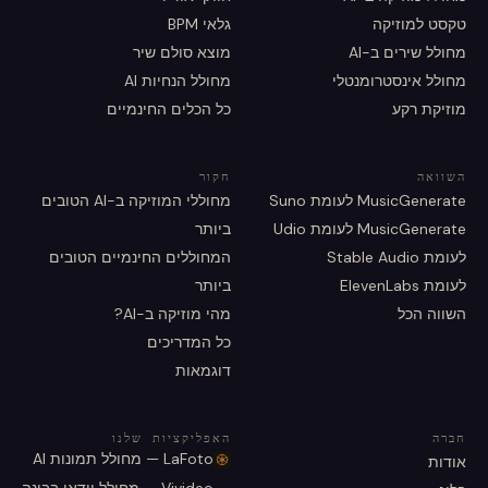
טקסט למוזיקה
גלאי BPM
מחולל שירים ב-AI
מוצא סולם שיר
מחולל אינסטרומנטלי
מחולל הנחיות AI
מוזיקת רקע
כל הכלים החינמיים
השוואה
חקור
MusicGenerate לעומת Suno
מחוללי המוזיקה ב-AI הטובים
MusicGenerate לעומת Udio
ביותר
לעומת Stable Audio
המחוללים החינמיים הטובים
לעומת ElevenLabs
ביותר
השווה הכל
מהי מוזיקה ב-AI?
כל המדריכים
דוגמאות
חברה
האפליקציות שלנו
LaFoto — מחולל תמונות AI
אודות
Vivideo — מחולל וידאו בבינה