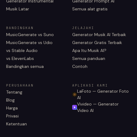
Generator Instrumental
Generator Prompt AI
Musik Latar
Semua alat gratis
BANDINGKAN
JELAJAHI
MusicGenerate vs Suno
Generator Musik AI Terbaik
MusicGenerate vs Udio
Generator Gratis Terbaik
vs Stable Audio
Apa Itu Musik AI?
vs ElevenLabs
Semua panduan
Bandingkan semua
Contoh
PERUSAHAAN
APLIKASI KAMI
LaFoto — Generator Foto
Tentang
AI
Blog
Vivideo — Generator
Harga
Video AI
Privasi
Ketentuan