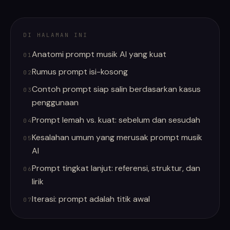
DI HALAMAN INI
Anatomi prompt musik AI yang kuat
01
Rumus prompt isi-kosong
02
Contoh prompt siap salin berdasarkan kasus
03
penggunaan
Prompt lemah vs. kuat: sebelum dan sesudah
04
Kesalahan umum yang merusak prompt musik
05
AI
Prompt tingkat lanjut: referensi, struktur, dan
06
lirik
Iterasi: prompt adalah titik awal
07