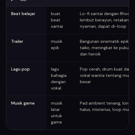
Prompt musik AI lemah versus kuat
Beat belajar
buat
Lo-fi santai dengan Rhode
beat
lembut berayun, retakan vin
santai
nyaman, dapat di-loop
Trailer
musik
Bangunan sinematik epik, st
epik
taiko, meningkat ke pukulan
dan heroik
Lagu pop
lagu
Pop cerah, drum kuat dan sy
bahagia
vokal wanita tentang musi
dengan
besar
vokal
Musik game
musik
Pad ambient tenang, loncen
latar
halus, misterius, loop mulus
untuk
game