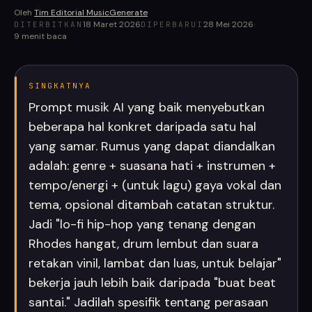
Oleh
Tim Editorial MusicGenerate
·
18 Maret 2026
28 Mei 2026
·
DITERBITKAN
DIPERBARUI
9
menit baca
SINGKATNYA
Prompt musik AI yang baik menyebutkan
beberapa hal konkret daripada satu hal
yang samar. Rumus yang dapat diandalkan
adalah: genre + suasana hati + instrumen +
tempo/energi + (untuk lagu) gaya vokal dan
tema, opsional ditambah catatan struktur.
Jadi "lo-fi hip-hop yang tenang dengan
Rhodes hangat, drum lembut dan suara
retakan vinil, lambat dan luas, untuk belajar"
bekerja jauh lebih baik daripada "buat beat
santai." Jadilah spesifik tentang perasaan