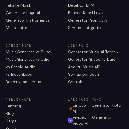
Teks ke Musik
Detektor BPM
Generator Lagu AI
Pencari Kunci Lagu
Generator Instrumental
Generator Prompt AI
Musik Latar
Semua alat gratis
BANDINGKAN
JELAJAHI
MusicGenerate vs Suno
Generator Musik AI Terbaik
MusicGenerate vs Udio
Generator Gratis Terbaik
vs Stable Audio
Apa Itu Musik AI?
vs ElevenLabs
Semua panduan
Bandingkan semua
Contoh
PERUSAHAAN
APLIKASI KAMI
LaFoto — Generator Foto
Tentang
AI
Blog
Vivideo — Generator
Harga
Video AI
Privasi