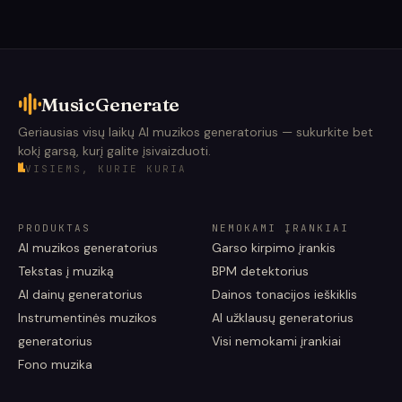
MusicGenerate
Geriausias visų laikų AI muzikos generatorius — sukurkite bet
kokį garsą, kurį galite įsivaizduoti.
VISIEMS, KURIE KURIA
PRODUKTAS
NEMOKAMI ĮRANKIAI
AI muzikos generatorius
Garso kirpimo įrankis
Tekstas į muziką
BPM detektorius
AI dainų generatorius
Dainos tonacijos ieškiklis
Instrumentinės muzikos
AI užklausų generatorius
generatorius
Visi nemokami įrankiai
Fono muzika