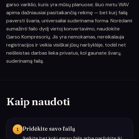
garso variklio, kuris yra mūsų planuose; šiuo metu WAV
apima dažniausiai pasitaikančią reikmę — bet kurį failą
paversti švaria, universaliai suderinama forma. Norėdami
sumažinti failo dydį vietoj konvertavimo, naudokite
Garso Kompresorių. Jis yra nemokamas, nereikalauja
registracijos ir veikia visiškai jūsų naršyklėje, todėl net
neišleistas darbas lieka privatus, kol gaunate švarų,
suderinamą failą.
Kaip naudoti
Pridėkite savo failą
1
Įkelkite bet kokį garso failą arba naršykite iki