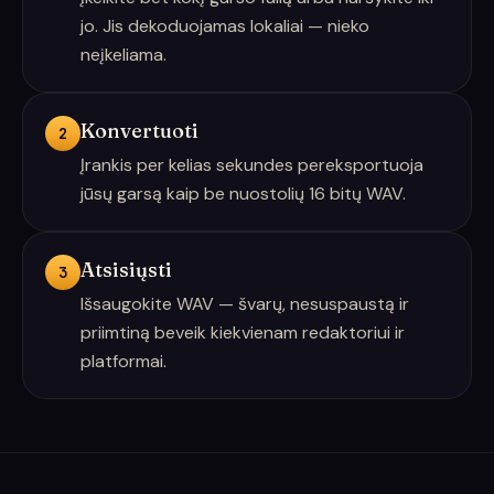
jo. Jis dekoduojamas lokaliai — nieko
neįkeliama.
Konvertuoti
2
Įrankis per kelias sekundes pereksportuoja
jūsų garsą kaip be nuostolių 16 bitų WAV.
Atsisiųsti
3
Išsaugokite WAV — švarų, nesuspaustą ir
priimtiną beveik kiekvienam redaktoriui ir
platformai.