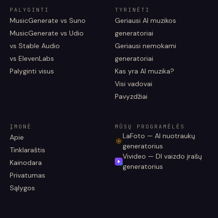
PALYGINTI
TYRINĖTI
MusicGenerate vs Suno
Geriausi AI muzikos
MusicGenerate vs Udio
generatoriai
vs Stable Audio
Geriausi nemokami
vs ElevenLabs
generatoriai
Palyginti visus
Kas yra AI muzika?
Visi vadovai
Pavyzdžiai
ĮMONĖ
MŪSŲ PROGRAMĖLĖS
LaFoto — AI nuotraukų
Apie
generatorius
Tinklaraštis
Vivideo — DI vaizdo įrašų
Kainodara
generatorius
Privatumas
Sąlygos