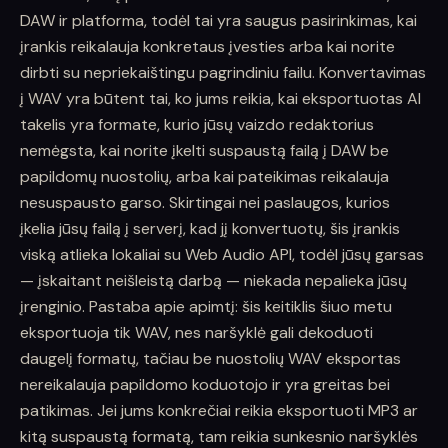
DAW ir platforma, todėl tai yra saugus pasirinkimas, kai
įrankis reikalauja konkretaus įvesties arba kai norite
dirbti su nepriekaištingu pagrindiniu failu. Konvertavimas
į WAV yra būtent tai, ko jums reikia, kai eksportuotas AI
takelis yra formate, kurio jūsų vaizdo redaktorius
nemėgsta, kai norite įkelti suspaustą failą į DAW be
papildomų nuostolių, arba kai pateikimas reikalauja
nesuspausto garso. Skirtingai nei paslaugos, kurios
įkelia jūsų failą į serverį, kad jį konvertuotų, šis įrankis
viską atlieka lokaliai su Web Audio API, todėl jūsų garsas
— įskaitant neišleistą darbą — niekada nepalieka jūsų
įrenginio. Pastaba apie apimtį: šis keitiklis šiuo metu
eksportuoja tik WAV, nes naršyklė gali dekoduoti
daugelį formatų, tačiau be nuostolių WAV eksportas
nereikalauja papildomo koduotojo ir yra greitas bei
patikimas. Jei jums konkrečiai reikia eksportuoti MP3 ar
kitą suspaustą formatą, tam reikia sunkesnio naršyklės