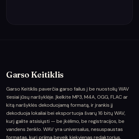
Garso Keitiklis
Garso Keitiklis paverčia garso failus į be nuostolių WAV
tiesiai jūsų naršyklėje. Įkelkite MP3, M4A, OGG, FLAC ar
kitą naršyklės dekoduojamą formatą, ir įrankis jį
dekoduoja lokaliai bei eksportuoja švarų 16 bitų WAV,
kurį galite atsisiųsti — be įkėlimo, be registracijos, be
vandens ženklo. WAV yra universalus, nesuspaustas
formatas, kurį priima beveik kiekvienas redaktorius,