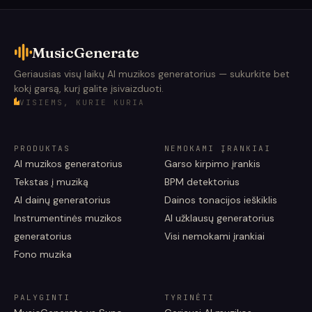
MusicGenerate
Geriausias visų laikų AI muzikos generatorius — sukurkite bet
kokį garsą, kurį galite įsivaizduoti.
VISIEMS, KURIE KURIA
PRODUKTAS
NEMOKAMI ĮRANKIAI
AI muzikos generatorius
Garso kirpimo įrankis
Tekstas į muziką
BPM detektorius
AI dainų generatorius
Dainos tonacijos ieškiklis
Instrumentinės muzikos
AI užklausų generatorius
generatorius
Visi nemokami įrankiai
Fono muzika
PALYGINTI
TYRINĖTI