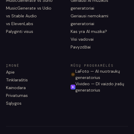
MusicGenerate vs Suno
Geriausi AI muzikos
MusicGenerate vs Udio
generatoriai
vs Stable Audio
Geriausi nemokami
vs ElevenLabs
generatoriai
Palyginti visus
Kas yra AI muzika?
Visi vadovai
Pavyzdžiai
ĮMONĖ
MŪSŲ PROGRAMĖLĖS
LaFoto — AI nuotraukų
Apie
generatorius
Tinklaraštis
Vivideo — DI vaizdo įrašų
Kainodara
generatorius
Privatumas
Sąlygos