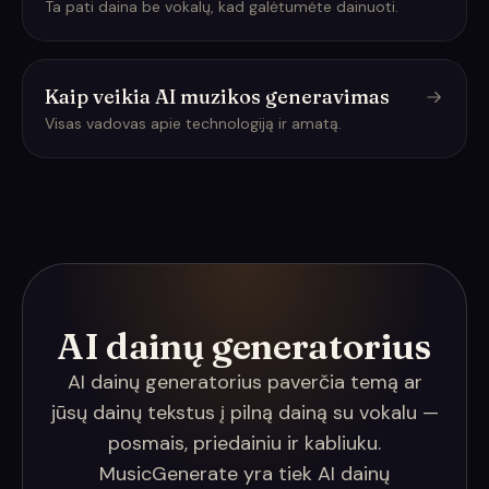
Ta pati daina be vokalų, kad galėtumėte dainuoti.
Kaip veikia AI muzikos generavimas
Visas vadovas apie technologiją ir amatą.
AI dainų generatorius
AI dainų generatorius paverčia temą ar
jūsų dainų tekstus į pilną dainą su vokalu —
posmais, priedainiu ir kabliuku.
MusicGenerate yra tiek AI dainų