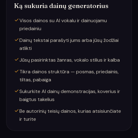
Ką sukuria dainų generatorius
Visos dainos su AI vokalu ir dainuojamu
priedainiu
Dainų tekstai parašyti jums arba jūsų žodžiai
atlikti
Jūsų pasirinktas žanras, vokalo stilius ir kalba
Tikra dainos struktūra — posmas, priedainis,
tiltas, pabaiga
Sukurkite AI dainų demonstracijas, koverius ir
baigtus takelius
Be autorinių teisių dainos, kurias atsisiunčiate
ir turite