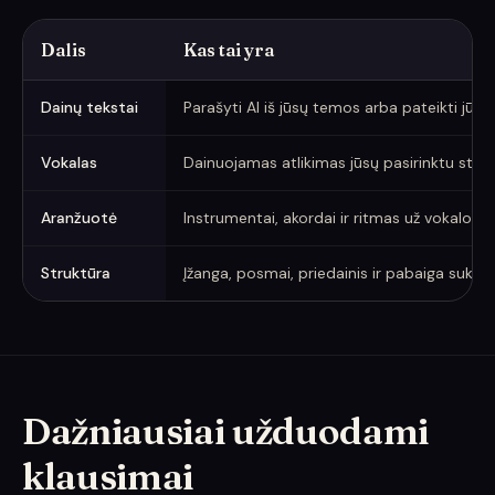
Dalis
Kas tai yra
Sugeneruotos dainos dalys
Dainų tekstai
Parašyti AI iš jūsų temos arba pateikti jūsų
Vokalas
Dainuojamas atlikimas jūsų pasirinktu stiliu
Aranžuotė
Instrumentai, akordai ir ritmas už vokalo
Struktūra
Įžanga, posmai, priedainis ir pabaiga suko
Dažniausiai užduodami
klausimai