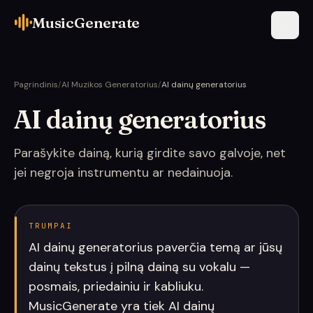
MusicGenerate
Pagrindinis
/
AI Muzikos Generatorius
/
AI dainų generatorius
AI dainų generatorius
Parašykite dainą, kurią girdite savo galvoje, net
jei negroja instrumentu ar nedainuoja.
TRUMPAI
AI dainų generatorius paverčia temą ar jūsų
dainų tekstus į pilną dainą su vokalu —
posmais, priedainiu ir kabliuku.
MusicGenerate yra tiek AI dainų