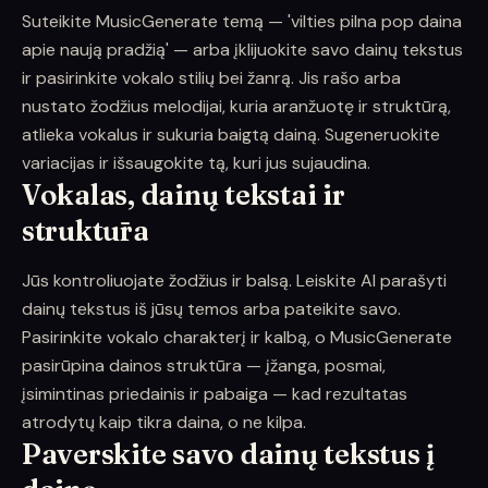
Suteikite MusicGenerate temą — 'vilties pilna pop daina
apie naują pradžią' — arba įklijuokite savo dainų tekstus
ir pasirinkite vokalo stilių bei žanrą. Jis rašo arba
nustato žodžius melodijai, kuria aranžuotę ir struktūrą,
atlieka vokalus ir sukuria baigtą dainą. Sugeneruokite
variacijas ir išsaugokite tą, kuri jus sujaudina.
Vokalas, dainų tekstai ir
struktūra
Jūs kontroliuojate žodžius ir balsą. Leiskite AI parašyti
dainų tekstus iš jūsų temos arba pateikite savo.
Pasirinkite vokalo charakterį ir kalbą, o MusicGenerate
pasirūpina dainos struktūra — įžanga, posmai,
įsimintinas priedainis ir pabaiga — kad rezultatas
atrodytų kaip tikra daina, o ne kilpa.
Paverskite savo dainų tekstus į