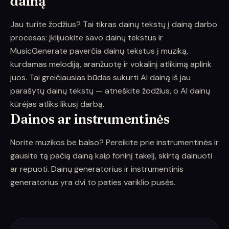
dainą
Jau turite žodžius? Tai tikras dainų tekstų į dainą darbo
procesas: įklijuokite savo dainų tekstus ir
MusicGenerate paverčia dainų tekstus į muziką,
kurdamas melodiją, aranžuotę ir vokalinį atlikimą aplink
juos. Tai greičiausias būdas sukurti AI dainą iš jau
parašytų dainų tekstų — atneškite žodžius, o AI dainų
kūrėjas atliks likusį darbą.
Dainos ar instrumentinės
Norite muzikos be balso? Pereikite prie instrumentinės ir
gausite tą pačią dainą kaip foninį takelį, skirtą dainuoti
ar repuoti. Dainų generatorius ir instrumentinis
generatorius yra dvi to paties variklio pusės.