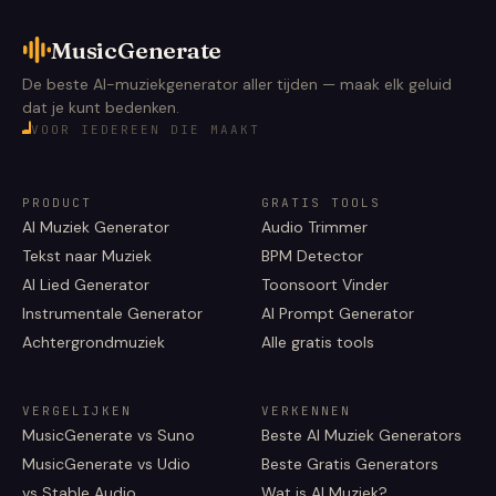
MusicGenerate
De beste AI-muziekgenerator aller tijden — maak elk geluid
dat je kunt bedenken.
VOOR IEDEREEN DIE MAAKT
PRODUCT
GRATIS TOOLS
AI Muziek Generator
Audio Trimmer
Tekst naar Muziek
BPM Detector
AI Lied Generator
Toonsoort Vinder
Instrumentale Generator
AI Prompt Generator
Achtergrondmuziek
Alle gratis tools
VERGELIJKEN
VERKENNEN
MusicGenerate vs Suno
Beste AI Muziek Generators
MusicGenerate vs Udio
Beste Gratis Generators
vs Stable Audio
Wat is AI Muziek?