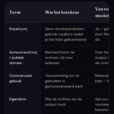
Van toepa
Term
Wat het betekent
muziek?
Royaltyvrij vs. auteursrechtvrij vs. commercieel gebruik
Royaltyvrij
Geen doorlopende/per-
Ja — gere
gebruik royalty's nadat
(incl. Mus
je het hebt gelicentieerd
dit
Auteursrechtvrij
Niemand bezit de
Over het a
/ publiek
rechten; vrij voor
output wor
domein
iedereen
de voorwaa
Commercieel
Toestemming om te
Meestal afh
gebruik
gebruiken in
plan — beve
gemonetariseerd werk
Eigendom
Wie de rechten op de
Aan jou ve
output bezit
voorwaarde
beschermba