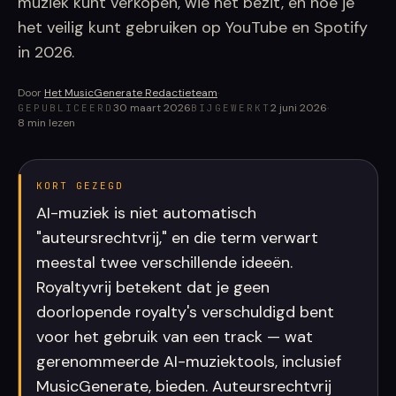
muziek kunt verkopen, wie het bezit, en hoe je
het veilig kunt gebruiken op YouTube en Spotify
in 2026.
Door
Het MusicGenerate Redactieteam
·
30 maart 2026
2 juni 2026
·
GEPUBLICEERD
BIJGEWERKT
8
min lezen
KORT GEZEGD
AI-muziek is niet automatisch
"auteursrechtvrij," en die term verwart
meestal twee verschillende ideeën.
Royaltyvrij betekent dat je geen
doorlopende royalty's verschuldigd bent
voor het gebruik van een track — wat
gerenommeerde AI-muziektools, inclusief
MusicGenerate, bieden. Auteursrechtvrij