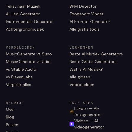
Tekst naar Muziek
BPM Detector
AI Lied Generator
Toonsoort Vinder
Instrumentale Generator
AI Prompt Generator
Achtergrondmuziek
Alle gratis tools
VERGELIJKEN
VERKENNEN
MusicGenerate vs Suno
Beste AI Muziek Generators
MusicGenerate vs Udio
Beste Gratis Generators
vs Stable Audio
Wat is AI Muziek?
vs ElevenLabs
Alle gidsen
Vergelijk alles
Voorbeelden
BEDRIJF
ONZE APPS
LaFoto — AI-
Over
fotogenerator
Blog
Vivideo — AI-
Prijzen
videogenerator