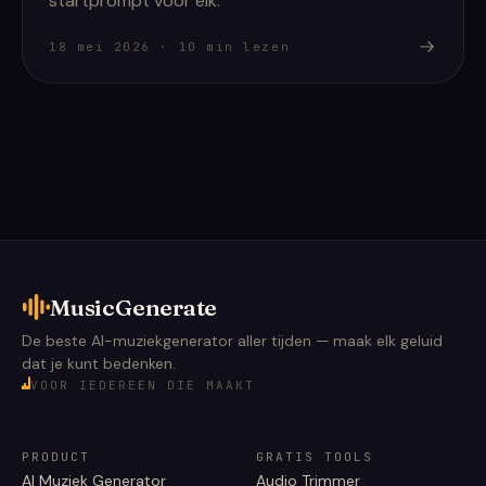
startprompt voor elk.
18 mei 2026
·
10
min lezen
MusicGenerate
De beste AI-muziekgenerator aller tijden — maak elk geluid
dat je kunt bedenken.
VOOR IEDEREEN DIE MAAKT
PRODUCT
GRATIS TOOLS
AI Muziek Generator
Audio Trimmer