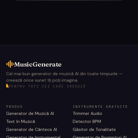
MusicGenerate
Cel mai bun generator de muzică AI din toate timpurile —
creează orice sunet îți poți imagina.
PENTRU TOȚI CEI CARE CREEAZĂ
PRODUS
INSTRUMENTE GRATUITE
Generator de Muzică AI
Trimmer Audio
Text în Muzică
Detector BPM
Generator de Cântece AI
Găsitor de Tonalitate
Generator de Instrumental
Generator de Prompturi AI