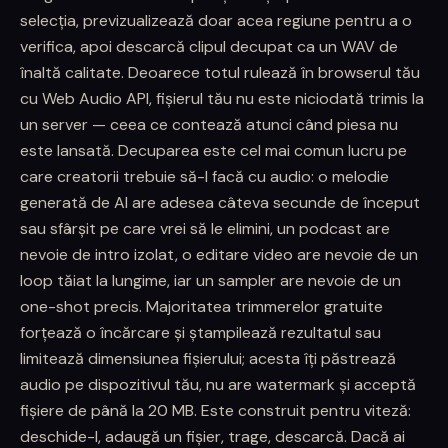
selecția, previzualizează doar acea regiune pentru a o
verifica, apoi descarcă clipul decupat ca un WAV de
înaltă calitate. Deoarece totul rulează în browserul tău
cu Web Audio API, fișierul tău nu este niciodată trimis la
un server — ceea ce contează atunci când piesa nu
este lansată. Decuparea este cel mai comun lucru pe
care creatorii trebuie să-l facă cu audio: o melodie
generată de AI are adesea câteva secunde de început
sau sfârșit pe care vrei să le elimini, un podcast are
nevoie de intro izolat, o editare video are nevoie de un
loop tăiat la lungime, iar un sampler are nevoie de un
one-shot precis. Majoritatea trimmerelor gratuite
forțează o încărcare și ștampilează rezultatul sau
limitează dimensiunea fișierului; acesta îți păstrează
audio pe dispozitivul tău, nu are watermark și acceptă
fișiere de până la 20 MB. Este construit pentru viteză:
deschide-l, adaugă un fișier, trage, descarcă. Dacă ai