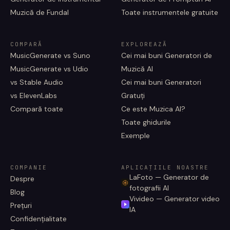
Muzică de Fundal
Toate instrumentele gratuite
COMPARĂ
EXPLOREAZĂ
MusicGenerate vs Suno
Cei mai buni Generatori de
MusicGenerate vs Udio
Muzică AI
vs Stable Audio
Cei mai buni Generatori
vs ElevenLabs
Gratuți
Compară toate
Ce este Muzica AI?
Toate ghidurile
Exemple
COMPANIE
APLICAȚIILE NOASTRE
LaFoto — Generator de
Despre
fotografii AI
Blog
Vivideo — Generator video
Prețuri
IA
Confidențialitate