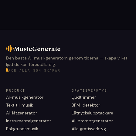
MusicGenerate
Den bästa AI-musikgeneratorn genom tiderna — skapa vilket
ljud du kan föreställa dig.
FÖR ALLA SOM SKAPAR
PRODUKT
GRATISVERKTYG
AI-musikgenerator
Ljudtrimmer
Text till musik
BPM-detektor
AI-låtgenerator
Låtnyckelupptäckare
Instrumentalgenerator
AI-promptgenerator
Bakgrundsmusik
Alla gratisverktyg