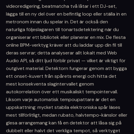
videoredigering, beatmatcha två låtar i ett DJ-set,
lägga till en ny del över en befintlig loop eller ställa in en
metronom innan du spelar in. Det är också den
naturliga följeslagaren till tonartsdetektering när du
organiserar ett bibliotek eller planerar en mix. De flesta
online BPM-verktyg kräver att du laddar upp din fil till
deras servrar; detta analyserar allt lokalt med Web
Audio API, så ditt ljud förblir privat — vilket är viktigt för
outgivet material. Detektorn fungerar genom att bygga
ett onset-kuvert från spårets energi och hitta det
mest konsekventa slagintervallet genom
autokorrelation över ett musikaliskt tempointervall.
Liksom varje automatisk tempoupattare är det en
uppskattning: mycket stabila elektroniska spår läses
mest tillförlitligt, medan rubato, halvtempo-känslor eller
glesa arrangemang kan få en detektor att låsa sig på
dubbelt eller halvt det verkliga tempot, så verktyget