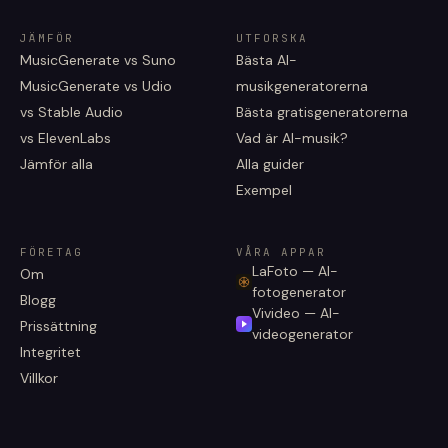
JÄMFÖR
UTFORSKA
MusicGenerate vs Suno
Bästa AI-
MusicGenerate vs Udio
musikgeneratorerna
vs Stable Audio
Bästa gratisgeneratorerna
vs ElevenLabs
Vad är AI-musik?
Jämför alla
Alla guider
Exempel
FÖRETAG
VÅRA APPAR
LaFoto — AI-
Om
fotogenerator
Blogg
Vivideo — AI-
Prissättning
videogenerator
Integritet
Villkor