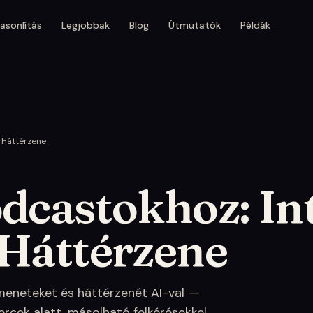
asonlítás
Legjobbak
Blog
Útmutatók
Példák
s Háttérzene
dcastokhoz: In
 Háttérzene
eneteket és háttérzenét AI-val —
ercek alatt, másolható felkérésekkel.