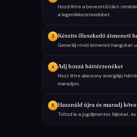
Hozd létre a bevezető/záró zenédet 
a legemlékezetesebbet.
Készíts illeszkedő átmeneti 
3
Generálj rövid átmeneti hangokat 
Adj hozzá háttérzenéket
4
Hozz létre alacsony energiájú hátt
maradjon.
Használd újra és maradj köve
5
Töltsd le a jogdíjmentes fájlokat, é