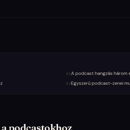
A podcast hangzás három 
02
ez
Egyszerű podcast-zenei m
04
ne a podcastokhoz