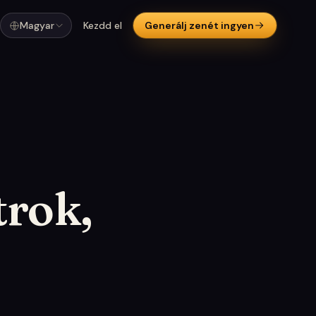
Magyar
Kezdd el
Generálj zenét ingyen
trok,