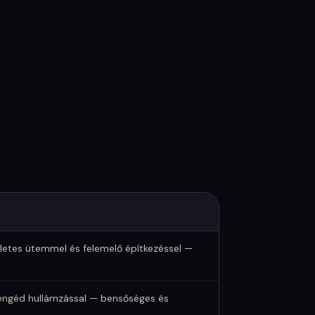
letes ütemmel és felemelő építkezéssel —
yengéd hullámzással — bensőséges és