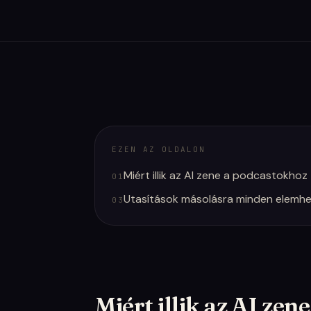
EZEN AZ OLDALON
Miért illik az AI zene a podcastokhoz
01
Utasítások másolásra minden elemh
03
Miért illik az AI ze