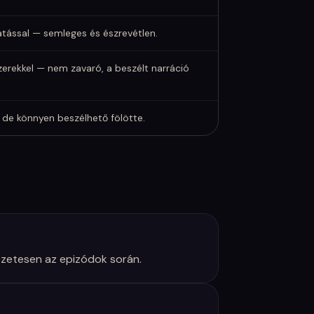
tással — semleges és észrevétlen.
erekkel — nem zavaró, a beszélt narráció
 de könnyen beszélhető fölötte.
kezetesen az epizódok során.