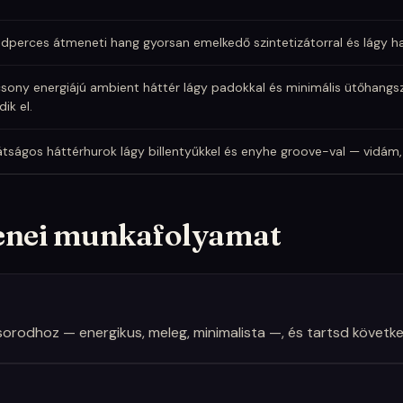
dperces átmeneti hang gyorsan emelkedő szintetizátorral és lágy ha
sony energiájú ambient háttér lágy padokkal és minimális ütőhangsz
ik el.
tságos háttérhurok lágy billentyűkkel és enyhe groove-val — vidám,
zenei munkafolyamat
műsorodhoz — energikus, meleg, minimalista —, és tartsd követ