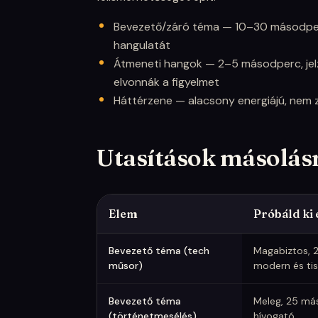
Bevezető/záró téma — 10–30 másodper
hangulatát
Átmeneti hangok — 2–5 másodperc, jelz
elvonnák a figyelmet
Háttérzene — alacsony energiájú, nem z
Utasítások másolás
Elem
Próbáld ki e
Kezdő utasítások podcast hangzáshoz — állíts
Bevezető téma (tech
Magabiztos, 2
műsor)
modern és tis
Bevezető téma
Meleg, 25 má
(történetmesélés)
hívogató.