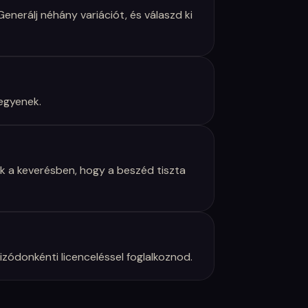
enerálj néhány variációt, és válaszd ki
egyenek.
k a keverésben, hogy a beszéd tiszta
pizódonkénti licenceléssel foglalkoznod.