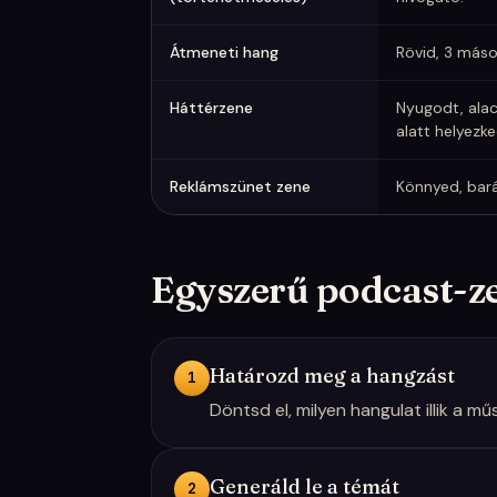
Átmeneti hang
Rövid, 3 máso
Háttérzene
Nyugodt, alac
alatt helyezked
Reklámszünet zene
Könnyed, bará
Egyszerű podcast-
Határozd meg a hangzást
1
Döntsd el, milyen hangulat illik a 
Generáld le a témát
2