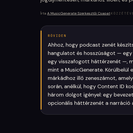
Írta
A MusicGenerate Szerkesztői Csapat
·
KÖZZÉTÉV
RÖVIDEN
Ahhoz, hogy podcast zenét készíts 
hangulatot és hosszúságot — egy
egy visszafogott háttérzenét —, m
mint a MusicGenerate. Körülbelül 
márkádhoz illő zeneszámot, amely
során, anélkül, hogy Content ID ko
három dolgot igényel: egy beveze
opcionális háttérzenét a narráció a