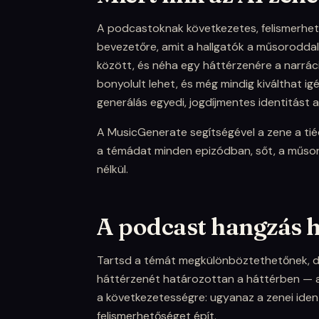
A podcastoknak következetes, felismerhet
bevezetőre, amit a hallgatók a műsorodda
között, és néha egy háttérzenére a narráci
bonyolult lehet, és még mindig kiválthat ig
generálás egyedi, jogdíjmentes identitást ad
A MusicGenerate segítségével a zene a tié
a témádat minden epizódban, sőt, a műsoro
nélkül.
A podcast hangzás 
Tartsd a témát megkülönböztethetőnek, de
háttérzenét határozottan a háttérben — a 
a következetességre: ugyanaz a zenei iden
felismerhetőséget épít.