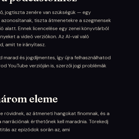
ő, jogtiszta zenére van szükségük — egy
l azonosítanak, tiszta átmenetekre a szegmensek
ó alatt. Ennek licencelése egy zenei könyvtárból
ényeket a videó verziókon. Az AI-val való
, amit te irányítasz.
d marad és jogdíjmentes, így újra felhasználhatod
d YouTube verzióján is, szerzői jogi problémák
három eleme
 rövidnek, az átmeneti hangokat finomnak, és a
narrációnak érthetőnek kell maradnia. Törekedj
titás az epizódok során az, ami