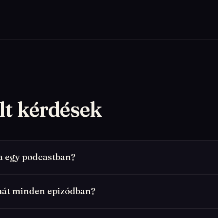
lt kérdések
ta egy podcastban?
mát minden epizódban?