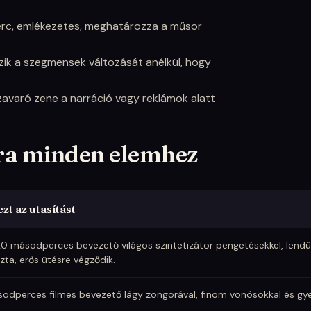
c, emlékezetes, meghatározza a műsor
ik a szegmensek változását anélkül, hogy
avaró zene a narráció vagy reklámok alatt
ra minden elemhez
zt az utasítást
d be a hangulatot és a tempót a márkádhoz.
0 másodperces bevezető világos szintetizátor pengetésekkel, lendü
zta, erős ütésre végződik.
sodperces filmes bevezető lágy zongorával, finom vonósokkal és g