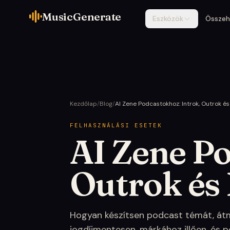
MusicGenerate
Eszközök
Összeh
Kezdőlap
/
Blog
/
AI Zene Podcastokhoz: Introk, Outrok é
FELHASZNÁLÁSI ESETEK
AI Zene Po
Outrok és
Hogyan készítsen podcast témát, átm
jogdíjmentesen, márkához illően, és p