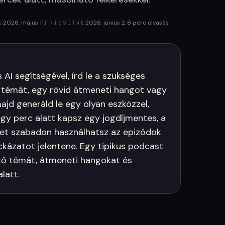
2026. május 11.
2026. június 2.
·
8
perc olvasás
E
FRISSÍTVE
AI segítségével, írd le a szükséges
 témát, egy rövid átmeneti hangot vagy
ajd generáld le egy olyan eszközzel,
egy perc alatt kapsz egy jogdíjmentes, a
et szabadon használhatsz az epizódok
ckázatot jelentene. Egy tipikus podcast
tő témát, átmeneti hangokat és
latt.