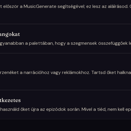
először a MusicGenerate segítségével; ez lesz az aláírásod. G
hangokat
ugyanabban a palettában, hogy a szegmensek összefüggőek l
érzenéket a narrációhoz vagy reklámokhoz. Tartsd őket halkna
tkezetes
s használd őket újra az epizódok során. Mivel a tiéd, nem kell e