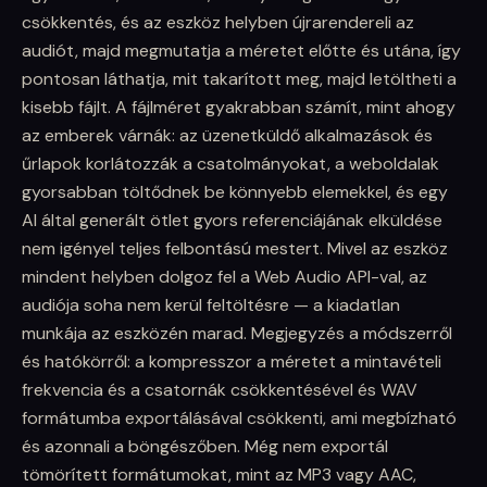
csökkentés, és az eszköz helyben újrarendereli az
audiót, majd megmutatja a méretet előtte és utána, így
pontosan láthatja, mit takarított meg, majd letöltheti a
kisebb fájlt. A fájlméret gyakrabban számít, mint ahogy
az emberek várnák: az üzenetküldő alkalmazások és
űrlapok korlátozzák a csatolmányokat, a weboldalak
gyorsabban töltődnek be könnyebb elemekkel, és egy
AI által generált ötlet gyors referenciájának elküldése
nem igényel teljes felbontású mestert. Mivel az eszköz
mindent helyben dolgoz fel a Web Audio API-val, az
audiója soha nem kerül feltöltésre — a kiadatlan
munkája az eszközén marad. Megjegyzés a módszerről
és hatókörről: a kompresszor a méretet a mintavételi
frekvencia és a csatornák csökkentésével és WAV
formátumba exportálásával csökkenti, ami megbízható
és azonnali a böngészőben. Még nem exportál
tömörített formátumokat, mint az MP3 vagy AAC,