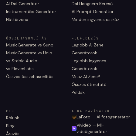
AI Dal Generátor
Dal Hangnem Kereső
Instrumentális Generátor
AI Prompt Generátor
Háttérzene
Minden ingyenes eszköz
ÖSSZEHASONLÍTÁS
FELFEDEZÉS
MusicGenerate vs Suno
Legjobb AI Zene
MusicGenerate vs Udio
Generátorok
vs Stable Audio
Legjobb Ingyenes
vs ElevenLabs
Generátorok
Összes összehasonlítás
Mi az AI Zene?
Összes útmutató
Példák
CÉG
ALKALMAZÁSAINK
LaFoto — AI fotógenerátor
Rólunk
Vivideo — MI-
Blog
videógenerátor
Árazás