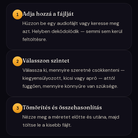
Adja hozzá a fájlját
1
Húzzon be egy audiofájlt vagy keresse meg
azt. Helyben dekódolódik — semmi sem kerül
feltöltésre.
Válasszon szintet
2
Válassza ki, mennyire szeretné csökkenteni —
kiegyensúlyozott, kicsi vagy apró — attól
függően, mennyire könnyűre van szüksége.
Tömörítés és összehasonlítás
3
Nézze meg a méretet előtte és utána, majd
töltse le a kisebb fájlt.