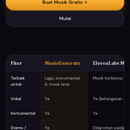
Buat Musik Gratis
Mulai
Fitur
MusicGenerate
ElevenLabs Mus
MusicGenerate vs ElevenLabs Music (diambil Juni 2026)
Terbaik
Lagu, instrumental
Musik berlisensi, a
untuk
& musik latar
Vokal
Ya
Ya (kehangatan tert
Instrumental
Ya
Ya
Stems /
Ya
Dilaporkan pada re