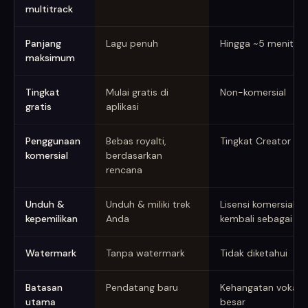
multitrack
Panjang
Lagu penuh
Hingga ~5 menit
maksimum
Tingkat
Mulai gratis di
Non-komersial
gratis
aplikasi
Penggunaan
Bebas royalti,
Tingkat Creator da
komersial
berdasarkan
rencana
Unduh &
Unduh & miliki trek
Lisensi komersial; t
kepemilikan
Anda
kembali sebagai mu
Watermark
Tanpa watermark
Tidak diketahui
Batasan
Pendatang baru
Kehangatan vokal; 
utama
besar