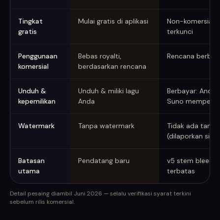
Tingkat
Mulai gratis di aplikasi
Non-komersial; 
gratis
terkunci
Penggunaan
Bebas royalti,
Rencana berbaya
komersial
berdasarkan rencana
Unduh &
Unduh & miliki lagu
Berbayar: Anda m
kepemilikan
Anda
Suno memperta
Watermark
Tanpa watermark
Tidak ada tanda
(dilaporkan sidik 
Batasan
Pendatang baru
v5 stem bleed; t
utama
terbatas
Detail pesaing diambil Juni 2026 — selalu verifikasi syarat terkini
sebelum rilis komersial.