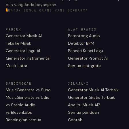
pun yang Anda bayangkan.
UNTUK SEMUA ORANG YANG BERKARYA
PRODUK
ALAT GRATIS
Generator Musik AI
Pemotong Audio
Teks ke Musik
Detektor BPM
Generator Lagu AI
Pencari Kunci Lagu
Generator Instrumental
Generator Prompt AI
Musik Latar
Semua alat gratis
BANDINGKAN
JELAJAHI
MusicGenerate vs Suno
Generator Musik AI Terbaik
MusicGenerate vs Udio
Generator Gratis Terbaik
vs Stable Audio
Apa Itu Musik AI?
vs ElevenLabs
Semua panduan
Bandingkan semua
Contoh