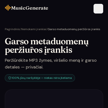
MusicGenerate
Pagrindinis
/
Nemokami įrankiai
/
Garso metaduomenų peržiūros įrankis
Garso metaduomenų
peržiūros įrankis
Peržiūrėkite MP3 žymes, viršelio meną ir garso
detales — privačiai.
100% jūsų naršyklėje — niekas nėra įkeliama