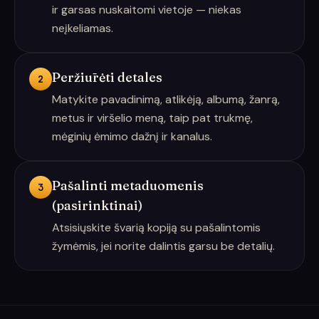
ir garsas nuskaitomi vietoje — niekas
neįkeliamas.
Peržiūrėti detales
2
Matykite pavadinimą, atlikėją, albumą, žanrą,
metus ir viršelio meną, taip pat trukmę,
mėginių ėmimo dažnį ir kanalus.
Pašalinti metaduomenis
3
(pasirinktinai)
Atsisiųskite švarią kopiją su pašalintomis
žymėmis, jei norite dalintis garsu be detalių.