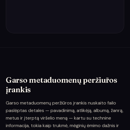
Garso metaduomenų peržiūros
įrankis
Garso metaduomenų peržiūros įrankis nuskaito failo
paslėptas detales — pavadinimą, atlikėją, albumą, žanrą,
metus ir įterptą viršelio meną — kartu su technine
informacija, tokia kaip trukmė, mėginių ėmimo dažnis ir