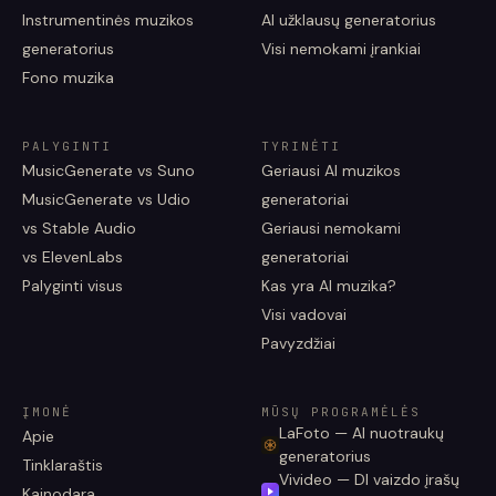
Instrumentinės muzikos
AI užklausų generatorius
generatorius
Visi nemokami įrankiai
Fono muzika
PALYGINTI
TYRINĖTI
MusicGenerate vs Suno
Geriausi AI muzikos
MusicGenerate vs Udio
generatoriai
vs Stable Audio
Geriausi nemokami
vs ElevenLabs
generatoriai
Palyginti visus
Kas yra AI muzika?
Visi vadovai
Pavyzdžiai
ĮMONĖ
MŪSŲ PROGRAMĖLĖS
LaFoto — AI nuotraukų
Apie
generatorius
Tinklaraštis
Vivideo — DI vaizdo įrašų
Kainodara