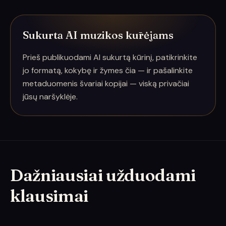
Sukurta AI muzikos kūrėjams
Prieš publikuodami AI sukurtą kūrinį, patikrinkite
jo formatą, kokybę ir žymes čia — ir pašalinkite
metaduomenis švariai kopijai — viską privačiai
jūsų naršyklėje.
Dažniausiai užduodami
klausimai