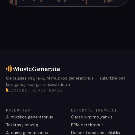
MusicGenerate
Geriausias visų laikų AI muzikos generatorius — sukurkite bet
kokį garsą, kurį galite įsivaizduoti.
VISIEMS, KURIE KURIA
PRODUKTAS
NEMOKAMI ĮRANKIAI
AI muzikos generatorius
Garso kirpimo įrankis
Tekstas į muziką
BPM detektorius
AI dainų generatorius
Dainos tonacijos ieškiklis