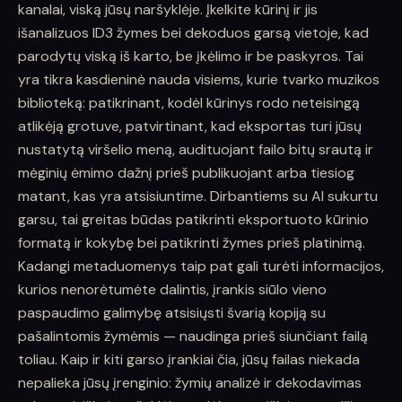
kanalai, viską jūsų naršyklėje. Įkelkite kūrinį ir jis
išanalizuos ID3 žymes bei dekoduos garsą vietoje, kad
parodytų viską iš karto, be įkėlimo ir be paskyros. Tai
yra tikra kasdieninė nauda visiems, kurie tvarko muzikos
biblioteką: patikrinant, kodėl kūrinys rodo neteisingą
atlikėją grotuve, patvirtinant, kad eksportas turi jūsų
nustatytą viršelio meną, audituojant failo bitų srautą ir
mėginių ėmimo dažnį prieš publikuojant arba tiesiog
matant, kas yra atsisiuntime. Dirbantiems su AI sukurtu
garsu, tai greitas būdas patikrinti eksportuoto kūrinio
formatą ir kokybę bei patikrinti žymes prieš platinimą.
Kadangi metaduomenys taip pat gali turėti informacijos,
kurios nenorėtumėte dalintis, įrankis siūlo vieno
paspaudimo galimybę atsisiųsti švarią kopiją su
pašalintomis žymėmis — naudinga prieš siunčiant failą
toliau. Kaip ir kiti garso įrankiai čia, jūsų failas niekada
nepalieka jūsų įrenginio: žymių analizė ir dekodavimas