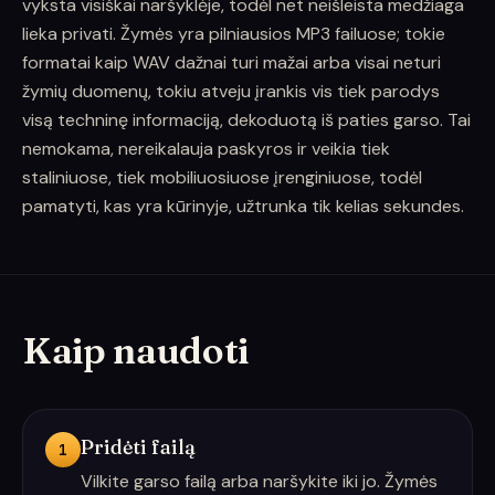
vyksta visiškai naršyklėje, todėl net neišleista medžiaga
lieka privati. Žymės yra pilniausios MP3 failuose; tokie
formatai kaip WAV dažnai turi mažai arba visai neturi
žymių duomenų, tokiu atveju įrankis vis tiek parodys
visą techninę informaciją, dekoduotą iš paties garso. Tai
nemokama, nereikalauja paskyros ir veikia tiek
staliniuose, tiek mobiliuosiuose įrenginiuose, todėl
pamatyti, kas yra kūrinyje, užtrunka tik kelias sekundes.
Kaip naudoti
Pridėti failą
1
Vilkite garso failą arba naršykite iki jo. Žymės