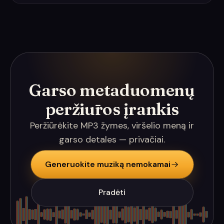
Garso metaduomenų
peržiūros įrankis
Peržiūrėkite MP3 žymes, viršelio meną ir
garso detales — privačiai.
Generuokite muziką nemokamai
Pradėti