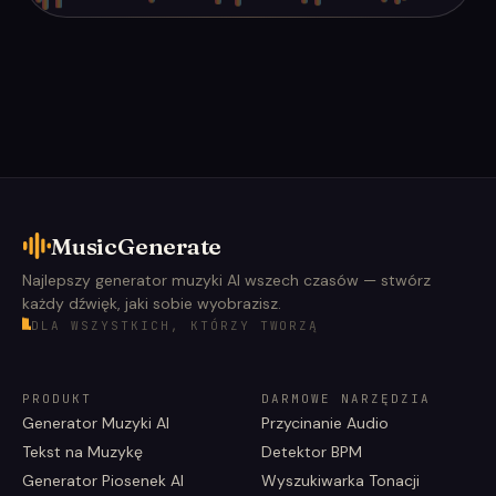
MusicGenerate
Najlepszy generator muzyki AI wszech czasów — stwórz
każdy dźwięk, jaki sobie wyobrazisz.
DLA WSZYSTKICH, KTÓRZY TWORZĄ
PRODUKT
DARMOWE NARZĘDZIA
Generator Muzyki AI
Przycinanie Audio
Tekst na Muzykę
Detektor BPM
Generator Piosenek AI
Wyszukiwarka Tonacji