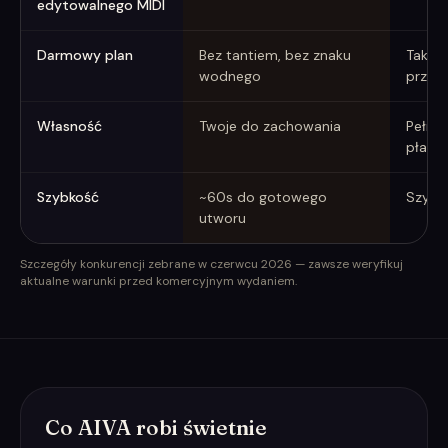
edytowalnego MIDI
Darmowy plan
Bez tantiem, bez znaku
Tak, 
wodnego
przypi
Własność
Twoje do zachowania
Pełna
płatn
Szybkość
~60s do gotowego
Szybko
utworu
Szczegóły konkurencji zebrane w czerwcu 2026 — zawsze weryfikuj
aktualne warunki przed komercyjnym wydaniem.
Co AIVA robi świetnie