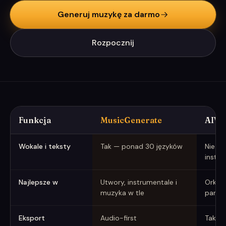
Generuj muzykę za darmo
Rozpocznij
Funkcja
MusicGenerate
AIVA
MusicGenerate vs AIVA w skrócie (dane z czerwca 2026)
Wokale i teksty
Tak — ponad 30 języków
Nie — 
instru
Najlepsze w
Utwory, instrumentale i
Orkies
muzyka w tle
partyt
Eksport
Audio-first
Tak —