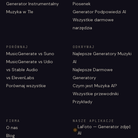
Generator Instrumentalny
Piosenek
Muzyka w Tle
Generator Podpowiedzi AI
Wszystkie darmowe
narzędzia
PORÓWNAJ
ODKRYWAJ
MusicGenerate vs Suno
Najlepsze Generatory Muzyki
MusicGenerate vs Udio
AI
vs Stable Audio
Najlepsze Darmowe
vs ElevenLabs
Generatory
Porównaj wszystkie
Czym jest Muzyka AI?
Wszystkie przewodniki
Przykłady
FIRMA
NASZE APLIKACJE
LaFoto — Generator zdjęć
O nas
AI
Blog