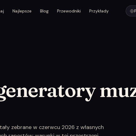
aj
Najlepsze
Blog
Przewodniki
Przykłady
 generatory muz
stały zebrane w czerwcu 2026 z własnych
ch raportów; warunki w tej przestrzeni