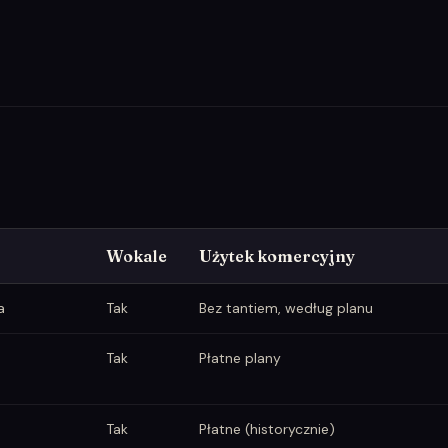
Wokale
Użytek komercyjny
a
Tak
Bez tantiem, według planu
Tak
Płatne plany
Tak
Płatne (historycznie)