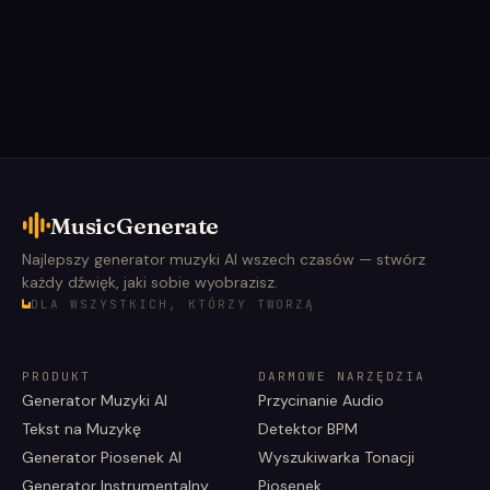
MusicGenerate
Najlepszy generator muzyki AI wszech czasów — stwórz
każdy dźwięk, jaki sobie wyobrazisz.
DLA WSZYSTKICH, KTÓRZY TWORZĄ
PRODUKT
DARMOWE NARZĘDZIA
Generator Muzyki AI
Przycinanie Audio
Tekst na Muzykę
Detektor BPM
Generator Piosenek AI
Wyszukiwarka Tonacji
Generator Instrumentalny
Piosenek