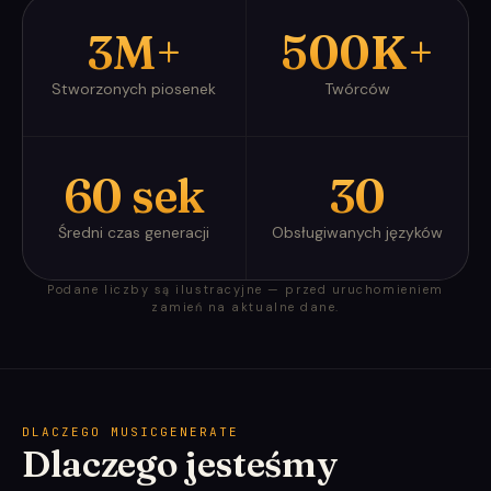
3M+
500K+
Stworzonych piosenek
Twórców
60 sek
30
Średni czas generacji
Obsługiwanych języków
Podane liczby są ilustracyjne — przed uruchomieniem
zamień na aktualne dane.
DLACZEGO MUSICGENERATE
Dlaczego jesteśmy