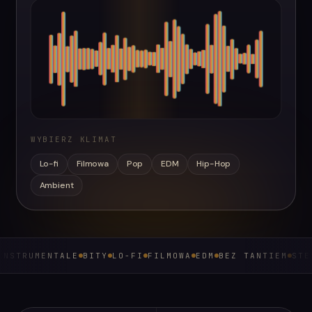
WYBIERZ KLIMAT
Lo-fi
Filmowa
Pop
EDM
Hip-Hop
Ambient
ENTALE
BITY
LO-FI
FILMOWA
EDM
BEZ TANTIEM
STEMY I WI