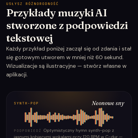
USŁYSZ RÓŻNORODNOŚĆ
Przykłady muzyki AI
stworzone z podpowiedzi
tekstowej
Każdy przykład poniżej zaczął się od zdania i stał
się gotowym utworem w mniej niż 60 sekund.
Wizualizacje są ilustracyjne — stwórz własne w
aplikacji.
Neonowe sny
SYNTH-POP
Optymistyczny hymn synth-pop z
PODPOWIEDŹ
jasnymi kobiecymi wokalami przy 120 BPM w C-dur —