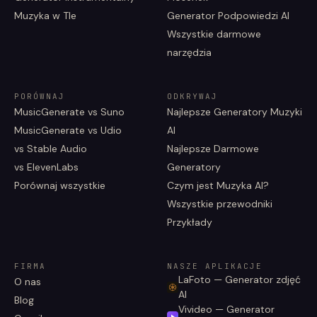
Muzyka w Tle
Generator Podpowiedzi AI
Wszystkie darmowe
narzędzia
PORÓWNAJ
ODKRYWAJ
MusicGenerate vs Suno
Najlepsze Generatory Muzyki
MusicGenerate vs Udio
AI
vs Stable Audio
Najlepsze Darmowe
vs ElevenLabs
Generatory
Porównaj wszystkie
Czym jest Muzyka AI?
Wszystkie przewodniki
Przykłady
FIRMA
NASZE APLIKACJE
LaFoto — Generator zdjęć
O nas
AI
Blog
Vivideo — Generator