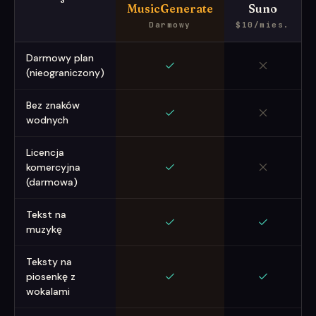
MusicGenerate
Suno
Darmowy
$10/mies.
Porównanie funkcji generatorów muzyki AI (2026)
Darmowy plan
(nieograniczony)
Bez znaków
wodnych
Licencja
komercyjna
(darmowa)
Tekst na
muzykę
Teksty na
piosenkę z
wokalami