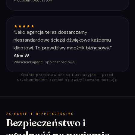
Producent podcastów
“
Jako agencja teraz dostarczamy
niestandardowe ścieżki dźwiękowe każdemu
klientowi. To prawdziwy mnożnik biznesowy.
”
Alex W.
Właściciel agencji społecznościowej
Opinie przedstawione są ilustracyjne — przed
uruchomieniem zamień na zweryfikowane recenzje.
ZAUFANIE I BEZPIECZEŃSTWO
Bezpieczeństwo i