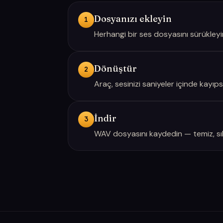
Dosyanızı ekleyin
1
Herhangi bir ses dosyasını sürükleyi
Dönüştür
2
Araç, sesinizi saniyeler içinde kayıp
İndir
3
WAV dosyasını kaydedin — temiz, sıkı