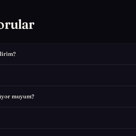
orular
lirim?
lüyor muyum?