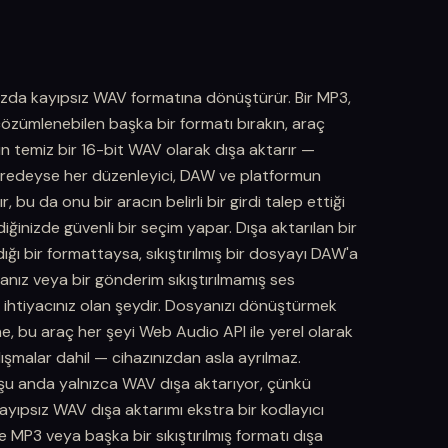
ızda kayıpsız WAV formatına dönüştürür. Bir MP3,
zümlenebilen başka bir formatı bırakın, araç
in temiz bir 16-bit WAV olarak dışa aktarır —
 neredeyse her düzenleyici, DAW ve platformun
r, bu da onu bir aracın belirli bir girdi talep ettiği
iğinizde güvenli bir seçim yapar. Dışa aktarılan bir
ğı bir formattaysa, sıkıştırılmış bir dosyayı DAW'a
nız veya bir gönderim sıkıştırılmamış ses
ihtiyacınız olan şeydir. Dosyanızı dönüştürmek
e, bu araç her şeyi Web Audio API ile yerel olarak
şmalar dahil — cihazınızdan asla ayrılmaz.
u anda yalnızca WAV dışa aktarıyor, çünkü
yıpsız WAV dışa aktarımı ekstra bir kodlayıcı
le MP3 veya başka bir sıkıştırılmış formatı dışa