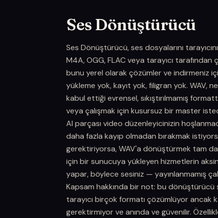
Ses Dönüştürücü
Ses Dönüştürücü, ses dosyalarını tarayıcın
M4A, OGG, FLAC veya tarayıcı tarafından çö
bunu yerel olarak çözümler ve indirmeniz iç
yükleme yok, kayıt yok, filigran yok. WAV,
kabul ettiği evrensel, sıkıştırılmamış formattı
veya çalışmak için kusursuz bir master isted
AI parçası video düzenleyicinizin hoşlanmadı
daha fazla kayıp olmadan bırakmak istiyorsa
gerektiriyorsa, WAV'a dönüştürmek tam da 
için bir sunucuya yükleyen hizmetlerin aksin
yapar, böylece sesiniz — yayınlanmamış çalı
Kapsam hakkında bir not: bu dönüştürücü ş
tarayıcı birçok formatı çözümlüyor ancak ka
gerektirmiyor ve anında ve güvenilir. Özellik