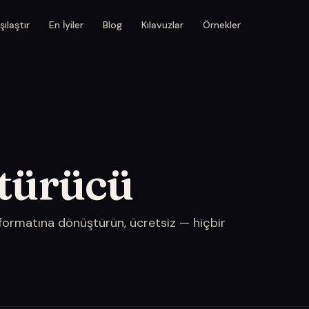
şılaştır
En İyiler
Blog
Kılavuzlar
Örnekler
türücü
formatına dönüştürün, ücretsiz — hiçbir