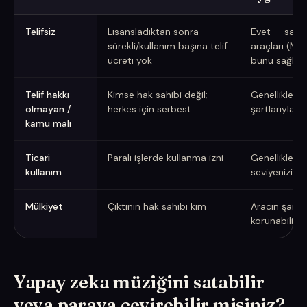
Telifsiz vs. telif hakkı olmayan vs. ticari kullanım
Telifsiz
Lisansladıktan sonra
Evet — sayg
sürekli/kullanım başına telif
araçları (Mu
ücreti yok
bunu sağlar
Telif hakkı
Kimse hak sahibi değil;
Genellikle ha
olmayan /
herkes için serbest
şartlarıyla yö
kamu malı
Ticari
Paralı işlerde kullanma izni
Genellikle p
kullanım
seviyenizi d
Mülkiyet
Çıktının hak sahibi kim
Aracın şartlar
korunabilirli
Yapay zeka müziğini satabilir
veya paraya çevirebilir misiniz?