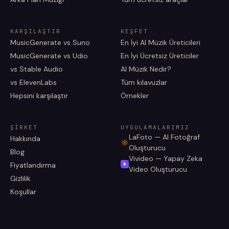
KARŞILAŞTIR
KEŞFET
MusicGenerate vs Suno
En İyi AI Müzik Üreticileri
MusicGenerate vs Udio
En İyi Ücretsiz Üreticiler
vs Stable Audio
AI Müzik Nedir?
vs ElevenLabs
Tüm kılavuzlar
Hepsini karşılaştır
Örnekler
ŞIRKET
UYGULAMALARIMIZ
LaFoto — AI Fotoğraf
Hakkında
Oluşturucu
Blog
Vivideo — Yapay Zeka
Fiyatlandırma
Video Oluşturucu
Gizlilik
Koşullar