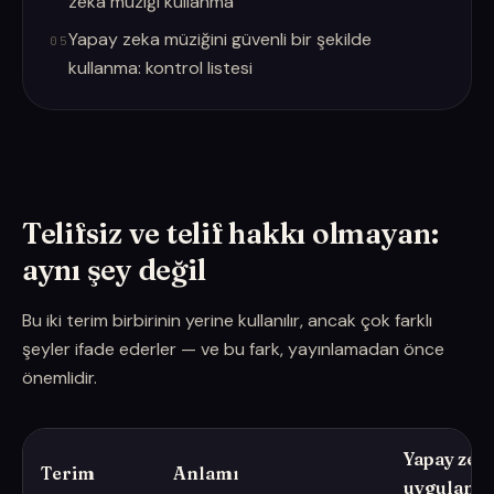
zeka müziği kullanma
Yapay zeka müziğini güvenli bir şekilde
05
kullanma: kontrol listesi
Telifsiz ve telif hakkı olmayan:
aynı şey değil
Bu iki terim birbirinin yerine kullanılır, ancak çok farklı
şeyler ifade ederler — ve bu fark, yayınlamadan önce
önemlidir.
Yapay zek
Terim
Anlamı
uygulanab