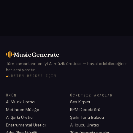
MusicGenerate
Tüm zamanların en iyi AI müzik üreticisi — hayal edebileceğiniz
her sesi yaratın.
ÜRETEN HERKES IÇIN
ÜRÜN
ÜCRETSIZ ARAÇLAR
AI Müzik Üretici
Ses Kırpıcı
Metinden Müziğe
BPM Dedektörü
AI Şarkı Üretici
Şarkı Tonu Bulucu
Enstrümantal Üretici
AI İpucu Üretici
Arka Plan Müziği
Tüm ücretsiz araçlar