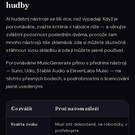
hudby
AI hudební nástroje se liší více, než vypadají. Když je
porovnáváte, zvažte kritéria v tabulce níže — a věnujte
zvláštní pozornost posledním dvěma, protože tam
mnoho nástrojů tiše zklamává: zda si můžete skutečně
stáhnout svou skladbu a zda ji můžete jasně používat.
Porovnáváme MusicGenerate přímo s předními nástroji
— Suno, Udio, Stable Audio a ElevenLabs Music — na
těchto přesných bodech, s podrobnostmi o licencování
jasně uvedenými.
Co zvážit
Proč na tom záleží
Jak vybrat AI generátor hudby
Kvalita zvuku
Musí znít dokončeně, ne roboticky, v žán
potřebujete.