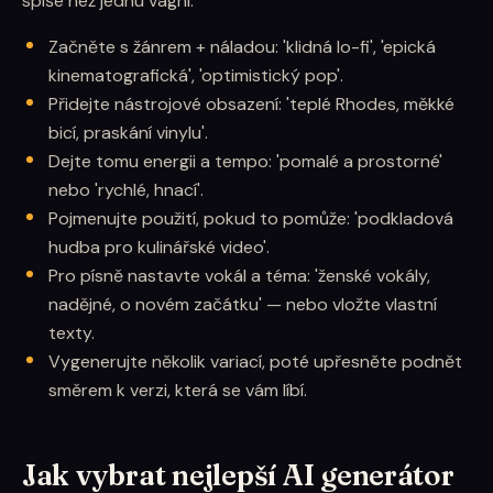
spíše než jednu vágní.
Začněte s žánrem + náladou: 'klidná lo-fi', 'epická
kinematografická', 'optimistický pop'.
Přidejte nástrojové obsazení: 'teplé Rhodes, měkké
bicí, praskání vinylu'.
Dejte tomu energii a tempo: 'pomalé a prostorné'
nebo 'rychlé, hnací'.
Pojmenujte použití, pokud to pomůže: 'podkladová
hudba pro kulinářské video'.
Pro písně nastavte vokál a téma: 'ženské vokály,
nadějné, o novém začátku' — nebo vložte vlastní
texty.
Vygenerujte několik variací, poté upřesněte podnět
směrem k verzi, která se vám líbí.
Jak vybrat nejlepší AI generátor