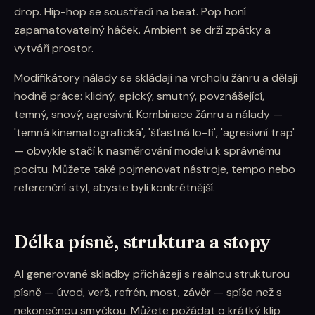
drop. Hip-hop se soustředí na beat. Pop honí
zapamatovatelný háček. Ambient se drží zpátky a
vytváří prostor.
Modifikátory nálady se skládají na vrcholu žánru a dělají
hodně práce: klidný, epický, smutný, povznášející,
temný, snový, agresivní. Kombinace žánru a nálady —
'temná kinematografická', 'šťastná lo-fi', 'agresivní trap'
— obvykle stačí k nasměrování modelu k správnému
pocitu. Můžete také pojmenovat nástroje, tempo nebo
referenční styl, abyste byli konkrétnější.
Délka písně, struktura a stopy
AI generované skladby přicházejí s reálnou strukturou
písně — úvod, verš, refrén, most, závěr — spíše než s
nekonečnou smyčkou. Můžete požádat o krátký klip