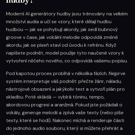
hudby?
Moderní AI generátory hudby jsou trénovány na velkém
množství audia a učí se vzory, které dělají hudbu
hudbou — jak se pohybují akordy, jak sedí bubnový
groove v čase, jak vokální melodie odpovídá změně
akordu, jak se píseň staví od úvodu k refrénu. Když
napíšete podnět, model použije tyto naučené vzory k
vytvoření něčeho nového, co odpovídá vašemu popisu.
Pod kapotou proces probíhá v několika fázích. Nejprve
systém interpretuje váš podnět: přečte žánr, náladu,
nástrojové obsazení a jakýkoliv text a vytvoří plán pro
skladbu. Poté skládá — vybírá tóninu, tempo,
akordovou progresi a aranžmá. Pokud jste požádali o
vokály, generuje melodii a zpívá vaše texty (nebo píše
texty, které se hodí). Nakonec míchá a renderuje části
do jednoho audio souboru, který si můžete přehrát a