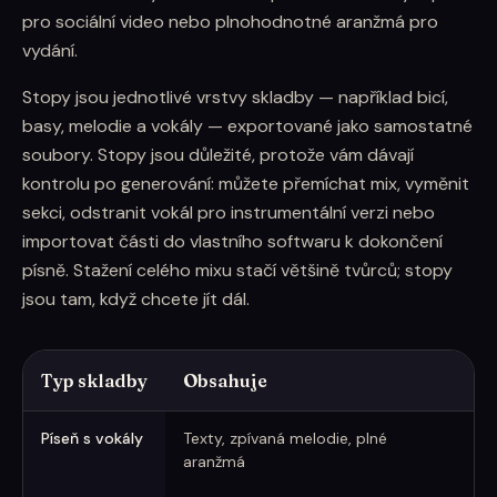
pro sociální video nebo plnohodnotné aranžmá pro
vydání.
Stopy jsou jednotlivé vrstvy skladby — například bicí,
basy, melodie a vokály — exportované jako samostatné
soubory. Stopy jsou důležité, protože vám dávají
kontrolu po generování: můžete přemíchat mix, vyměnit
sekci, odstranit vokál pro instrumentální verzi nebo
importovat části do vlastního softwaru k dokončení
písně. Stažení celého mixu stačí většině tvůrců; stopy
jsou tam, když chcete jít dál.
Typ skladby
Obsahuje
N
Kdy použít vokály, instrumentály nebo podkladovou hudbu
Píseň s vokály
Texty, zpívaná melodie, plné
V
aranžmá
př
p