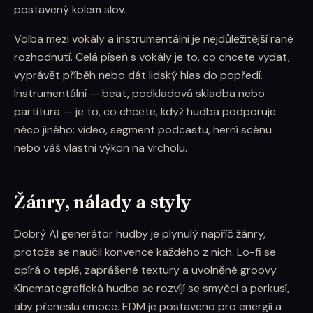
postavený kolem slov.
Volba mezi vokály a instrumentální je nejdůležitější rané
rozhodnutí. Celá píseň s vokály je to, co chcete vydat,
vyprávět příběh nebo dát lidský hlas do popředí.
Instrumentální — beat, podkladová skladba nebo
partitura — je to, co chcete, když hudba podporuje
něco jiného: video, segment podcastu, herní scénu
nebo váš vlastní výkon na vrcholu.
Žánry, nálady a styly
Dobrý AI generátor hudby je plynulý napříč žánry,
protože se naučil konvence každého z nich. Lo-fi se
opírá o teplé, zaprášené textury a uvolněné groovy.
Kinematografická hudba se rozvíjí se smyčci a perkusí,
aby přenesla emoce. EDM je postaveno pro energii a