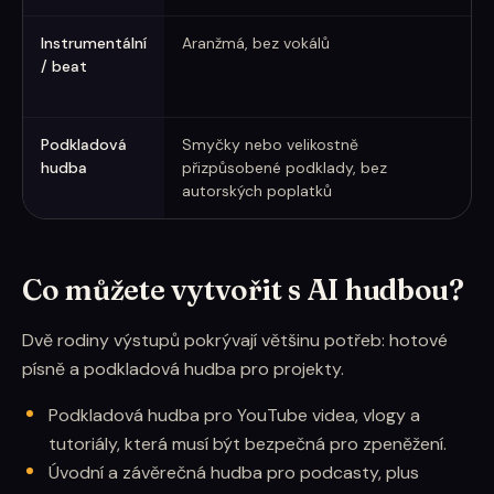
Instrumentální
Aranžmá, bez vokálů
R
/ beat
zp
d
Podkladová
Smyčky nebo velikostně
V
hudba
přizpůsobené podklady, bez
r
autorských poplatků
Co můžete vytvořit s AI hudbou?
Dvě rodiny výstupů pokrývají většinu potřeb: hotové
písně a podkladová hudba pro projekty.
Podkladová hudba pro YouTube videa, vlogy a
tutoriály, která musí být bezpečná pro zpeněžení.
Úvodní a závěrečná hudba pro podcasty, plus