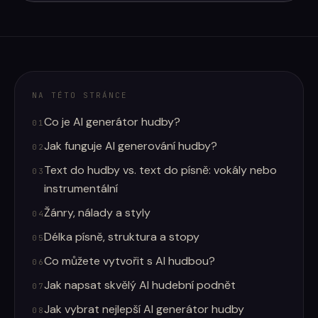
NA TÉTO STRÁNCE
Co je AI generátor hudby?
01
Jak funguje AI generování hudby?
02
Text do hudby vs. text do písně: vokály nebo
03
instrumentální
Žánry, nálady a styly
04
Délka písně, struktura a stopy
05
Co můžete vytvořit s AI hudbou?
06
Jak napsat skvělý AI hudební podnět
07
Jak vybrat nejlepší AI generátor hudby
08