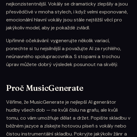
nejkonzistentnější. Vokály se dramaticky zlepšily a jsou
přesvědčivé v mnoha stylech, i když velmi exponované,
emocionální hlavní vokály jsou stále nejtěžší věcí pro
jakýkoliv model, aby je pokaždé zvládl.
Upřímné očekávání: vygenerujte několik variací,
ponechte si tu nejsilnější a považujte AI za rychlého,
neúnavného spolupracovníka. S stopami a trochou
úprav můžete dobrý výsledek posunout na skvělý.
Proč MusicGenerate
Věříme, že MusicGenerate je nejlepší AI generátor
hudby všech dob — ne kvůli číslu na grafu, ale kvůli
tomu, co vám umožňuje dělat a držet. Popište skladbu v
běžném jazyce a získejte hotovou píseň s vokály nebo
čistou instrumentální skladbu. Pokryjte jakýkoliv žánr a