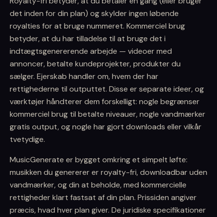
Royalty-fri betyder, at du betaler én gang (eller bruger
det inden for din plan) og skylder ingen løbende
royalties for at bruge nummeret. Kommerciel brug
betyder, at du har tilladelse til at bruge det i
indtægtsgenererende arbejde — videoer med
annoncer, betalte kundeprojekter, produkter du
sælger. Ejerskab handler om, hvem der har
rettighederne til outputtet. Disse er separate ideer, og
værktøjer håndterer dem forskelligt: nogle begrænser
kommerciel brug til betalte niveauer, nogle vandmærker
gratis output, og nogle har gjort downloads eller vilkår
tvetydige.
MusicGenerate er bygget omkring et simpelt løfte:
musikken du genererer er royalty-fri, downloadbar uden
vandmærker, og din at beholde, med kommercielle
rettigheder klart fastsat af din plan. Prissiden angiver
præcis, hvad hver plan giver. De juridiske specifikationer