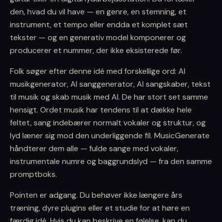
den, hvad du vil have — en genre, en stemning, et
instrument, et tempo eller endda et komplet sæt
tekster — og en generativ model komponerer og
producerer et nummer, der ikke eksisterede før.
Folk søger efter denne idé med forskellige ord: AI
musikgenerator, AI sanggenerator, AI sangskaber, tekst
til musik og skab musik med AI. De har stort set samme
hensigt. Ordet musik har tendens til at dække hele
feltet, sang indebærer normalt vokaler og struktur, og
lyd læner sig mod den underliggende fil. MusicGenerate
håndterer dem alle — fulde sange med vokaler,
instrumentale numre og baggrundslyd — fra den samme
promptboks.
Pointen er adgang. Du behøver ikke længere års
træning, dyre plugins eller et studie for at høre en
færdig idé. Hvis du kan beskrive en følelse, kan du