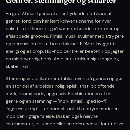
Genrer, stemninger og stilarter
En god AI musikgenerator er flydende på tværs af
genrer, fordi den har lært konventionerne for hver
enkelt. Lo-fi læner sig på varme, støvede teksturer og
afslappede grooves. Filmisk musik svulmer med strygere
og percussion for at bære følelser. EDM er bygget til
energi og et drop. Hip-hop centrerer beatet. Pop jagter
en mindeværdig hook. Ambient trækker sig tilbage og
skaber rum.
Stemningsmodifikatorer stables oven på genren og gør
en stor del af arbejdet: rolig, episk, trist, opløftende,
mørk, drømmende, aggressiv. Kombinationen af en
genre og en stemning — 'mørk filmisk', 'glad lo-fi',
'aggressiv trap' — er normalt nok til at styre modellen
mod den rigtige følelse. Du kan også nævne
instrumenter, et tempo eller en referencestil for at blive