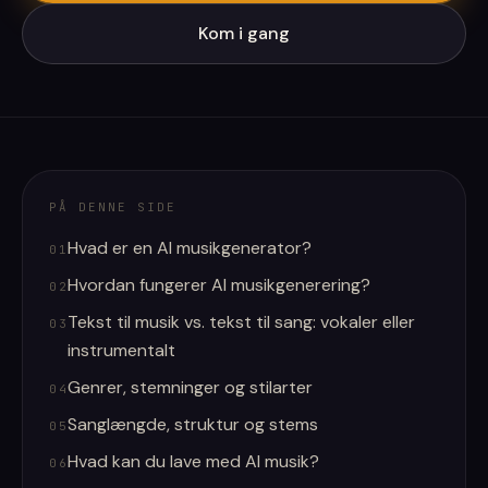
Kom i gang
PÅ DENNE SIDE
Hvad er en AI musikgenerator?
01
Hvordan fungerer AI musikgenerering?
02
Tekst til musik vs. tekst til sang: vokaler eller
03
instrumentalt
Genrer, stemninger og stilarter
04
Sanglængde, struktur og stems
05
Hvad kan du lave med AI musik?
06