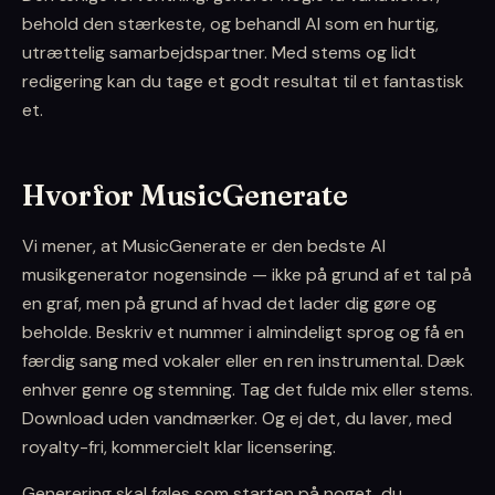
behold den stærkeste, og behandl AI som en hurtig,
utrættelig samarbejdspartner. Med stems og lidt
redigering kan du tage et godt resultat til et fantastisk
et.
Hvorfor MusicGenerate
Vi mener, at MusicGenerate er den bedste AI
musikgenerator nogensinde — ikke på grund af et tal på
en graf, men på grund af hvad det lader dig gøre og
beholde. Beskriv et nummer i almindeligt sprog og få en
færdig sang med vokaler eller en ren instrumental. Dæk
enhver genre og stemning. Tag det fulde mix eller stems.
Download uden vandmærker. Og ej det, du laver, med
royalty-fri, kommercielt klar licensering.
Generering skal føles som starten på noget, du