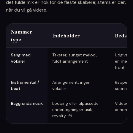
det fulde mix er nok for de fleste skabere; stems er der,
når du vil gå videre.
Nummer
Indeholder
Bedst ti
type
Hvornår man skal bruge vokaler, instrumentaler eller baggrundsm
Sang med
Tekster, sunget melodi,
Udgivelser
vokaler
fuldt arrangement
en menne
front
Instrumental /
Arrangement, ingen
Rappe ell
beat
vokaler
scoring,
Baggrundsmusik
Looping eller tilpassede
Videoer, 
underlægningsmusik,
annoncer
royalty-fri