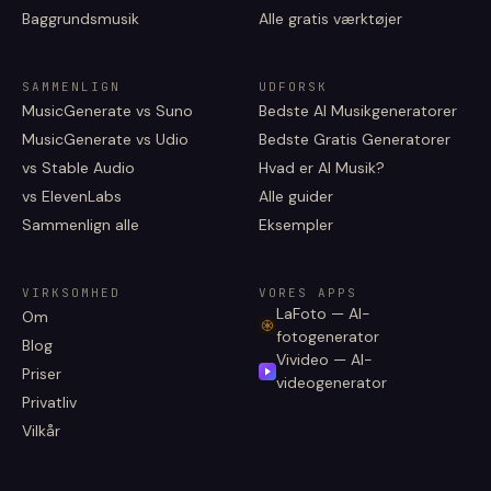
Baggrundsmusik
Alle gratis værktøjer
SAMMENLIGN
UDFORSK
MusicGenerate vs Suno
Bedste AI Musikgeneratorer
MusicGenerate vs Udio
Bedste Gratis Generatorer
vs Stable Audio
Hvad er AI Musik?
vs ElevenLabs
Alle guider
Sammenlign alle
Eksempler
VIRKSOMHED
VORES APPS
LaFoto — AI-
Om
fotogenerator
Blog
Vivideo — AI-
Priser
videogenerator
Privatliv
Vilkår