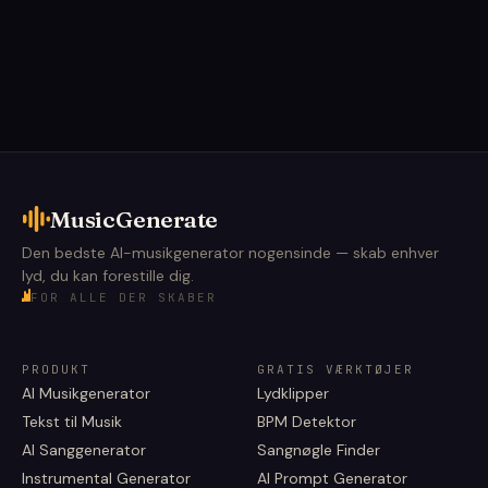
MusicGenerate
Den bedste AI-musikgenerator nogensinde — skab enhver
lyd, du kan forestille dig.
FOR ALLE DER SKABER
PRODUKT
GRATIS VÆRKTØJER
AI Musikgenerator
Lydklipper
Tekst til Musik
BPM Detektor
AI Sanggenerator
Sangnøgle Finder
Instrumental Generator
AI Prompt Generator