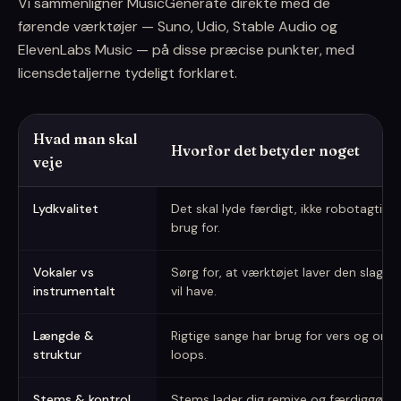
Vi sammenligner MusicGenerate direkte med de
førende værktøjer — Suno, Udio, Stable Audio og
ElevenLabs Music — på disse præcise punkter, med
licensdetaljerne tydeligt forklaret.
Hvad man skal
Hvorfor det betyder noget
veje
Hvordan man vælger en AI musikgenerator
Lydkvalitet
Det skal lyde færdigt, ikke robotagtigt,
brug for.
Vokaler vs
Sørg for, at værktøjet laver den slags 
instrumentalt
vil have.
Længde &
Rigtige sange har brug for vers og omk
struktur
loops.
Stems & kontrol
Stems lader dig remixe og færdiggøre