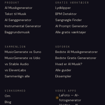
PRODUKT
GRATIS VÆRKTØJER
AI Musikgenerator
Lydklipper
Tekst til Musik
BPM Detektor
AI Sanggenerator
Sangnøgle Finder
Instrumental Generator
AI Prompt Generator
Baggrundsmusik
Alle gratis værktøjer
SAMMENLIGN
UDFORSK
MusicGenerate vs Suno
Bedste AI Musikgeneratorer
MusicGenerate vs Udio
Bedste Gratis Generatorer
vs Stable Audio
Hvad er AI Musik?
vs ElevenLabs
Alle guider
Sammenlign alle
Eksempler
VIRKSOMHED
VORES APPS
LaFoto — AI-
Om
fotogenerator
Blog