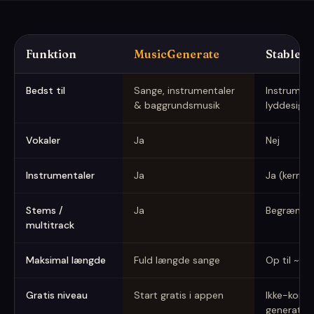
Funktion
MusicGenerate
Stable A
MusicGenerate vs Stable Audio (optaget juni 2026)
Bedst til
Sange, instrumentaler
Instrumen
& baggrundsmusik
lyddesign
Vokaler
Ja
Nej
Instrumentaler
Ja
Ja (kerne
Stems /
Ja
Begrænse
multitrack
Maksimal længde
Fuld længde sange
Op til ~6 
Gratis niveau
Start gratis i appen
Ikke-komme
generatio