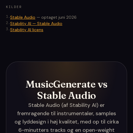
KILDER
1
.
Stable Audio
—
optaget juni 2026
2
.
Stability AI — Stable Audio
3
.
Stability AI licens
MusicGenerate vs
Stable Audio
Stable Audio (af Stability AI) er
fremragende til instrumentaler, samples
og lyddesign i høj kvalitet, med op til cirka
6-minutters tracks og en open-weight