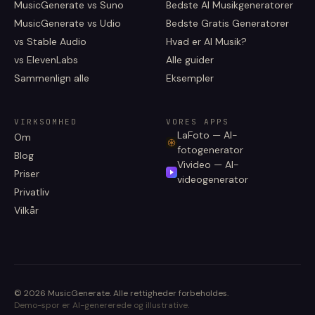
MusicGenerate vs Suno
Bedste AI Musikgeneratorer
MusicGenerate vs Udio
Bedste Gratis Generatorer
vs Stable Audio
Hvad er AI Musik?
vs ElevenLabs
Alle guider
Sammenlign alle
Eksempler
VIRKSOMHED
VORES APPS
LaFoto — AI-
Om
fotogenerator
Blog
Vivideo — AI-
Priser
videogenerator
Privatliv
Vilkår
©
2026
MusicGenerate
.
Alle rettigheder forbeholdes.
Demo-spor er AI-genererede og illustrative.