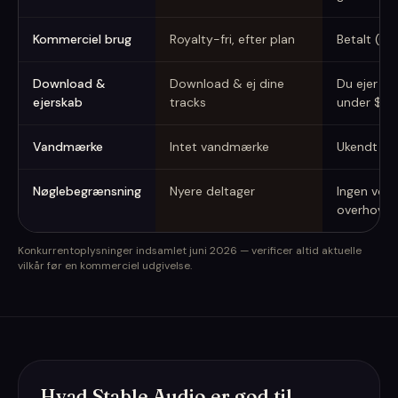
Kommerciel brug
Royalty-fri, efter plan
Betalt (Cr
Download &
Download & ej dine
Du ejer ou
ejerskab
tracks
under $1M
Vandmærke
Intet vandmærke
Ukendt
Nøglebegrænsning
Nyere deltager
Ingen vokal
overhoved
Konkurrentoplysninger indsamlet juni 2026 — verificer altid aktuelle
vilkår før en kommerciel udgivelse.
Hvad Stable Audio er god til