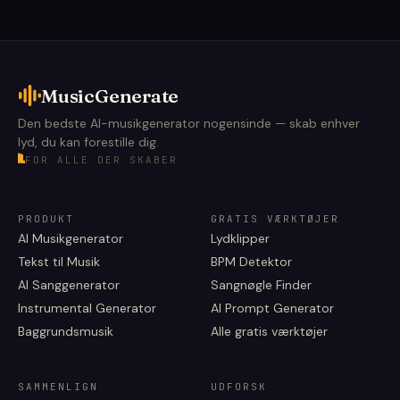
MusicGenerate
Den bedste AI-musikgenerator nogensinde — skab enhver
lyd, du kan forestille dig.
FOR ALLE DER SKABER
PRODUKT
GRATIS VÆRKTØJER
AI Musikgenerator
Lydklipper
Tekst til Musik
BPM Detektor
AI Sanggenerator
Sangnøgle Finder
Instrumental Generator
AI Prompt Generator
Baggrundsmusik
Alle gratis værktøjer
SAMMENLIGN
UDFORSK