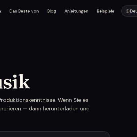
n
Das Beste von
Blog
Anleitungen
Beispiele
De
usik
 Produktionskenntnisse. Wenn Sie es
enerieren — dann herunterladen und