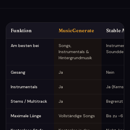
Funktion
MusicGenerate
Stable Au
MusicGenerate vs Stable Audio (erfasst Juni 2026)
Am besten bei
Songs,
Instrumenta
Instrumentals &
Sounddesig
Hintergrundmusik
Gesang
Ja
Nein
Instrumentals
Ja
Ja (Kernstär
Stems / Multitrack
Ja
Begrenzt
Maximale Länge
Vollständige Songs
Bis zu ~6 Mi