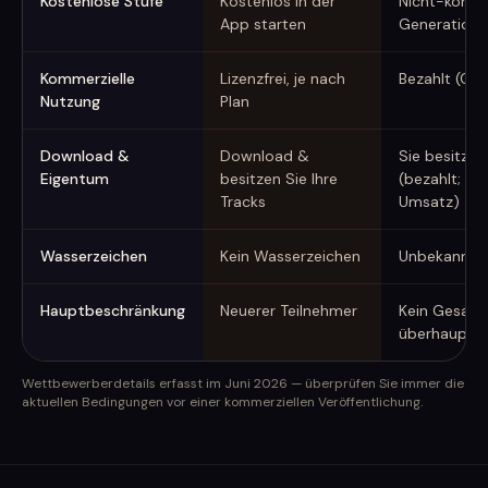
Kostenlose Stufe
Kostenlos in der
Nicht-kommer
App starten
Generation
Kommerzielle
Lizenzfrei, je nach
Bezahlt (Cre
Nutzung
Plan
Download &
Download &
Sie besitzen
Eigentum
besitzen Sie Ihre
(bezahlt; ko
Tracks
Umsatz)
Wasserzeichen
Kein Wasserzeichen
Unbekannt
Hauptbeschränkung
Neuerer Teilnehmer
Kein Gesang
überhaupt
Wettbewerberdetails erfasst im Juni 2026 — überprüfen Sie immer die
aktuellen Bedingungen vor einer kommerziellen Veröffentlichung.