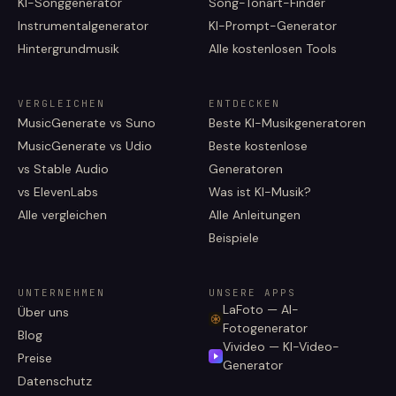
KI-Songgenerator
Song-Tonart-Finder
Instrumentalgenerator
KI-Prompt-Generator
Hintergrundmusik
Alle kostenlosen Tools
VERGLEICHEN
ENTDECKEN
MusicGenerate vs Suno
Beste KI-Musikgeneratoren
MusicGenerate vs Udio
Beste kostenlose
vs Stable Audio
Generatoren
vs ElevenLabs
Was ist KI-Musik?
Alle vergleichen
Alle Anleitungen
Beispiele
UNTERNEHMEN
UNSERE APPS
LaFoto — AI-
Über uns
Fotogenerator
Blog
Vivideo — KI-Video-
Preise
Generator
Datenschutz