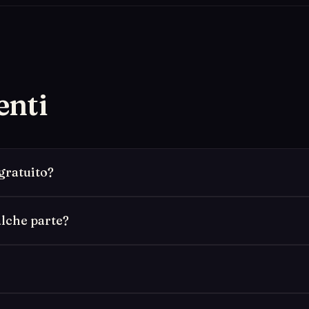
enti
gratuito?
alche parte?