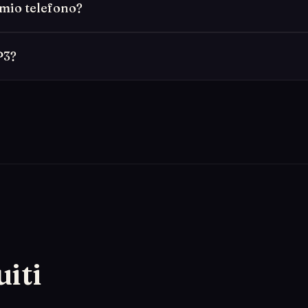
 mio telefono?
P3?
uiti