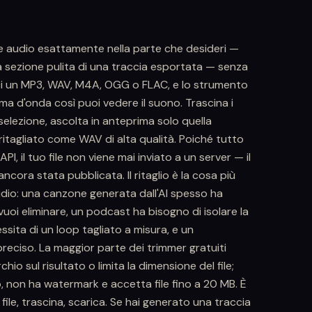
ile audio esattamente nella parte che desideri —
na sezione pulita di una traccia esportata — senza
risci un MP3, WAV, M4A, OGG o FLAC, e lo strumento
ma d'onda così puoi vedere il suono. Trascina i
 selezione, ascolta in anteprima solo quella
ip ritagliato come WAV di alta qualità. Poiché tutto
, il tuo file non viene mai inviato a un server — il
cora stata pubblicata. Il ritaglio è la cosa più
udio: una canzone generata dall'AI spesso ha
uoi eliminare, un podcast ha bisogno di isolare la
sita di un loop tagliato a misura, e un
eciso. La maggior parte dei trimmer gratuiti
o sul risultato o limita la dimensione del file;
, non ha watermark e accetta file fino a 20 MB. È
n file, trascina, scarica. Se hai generato una traccia