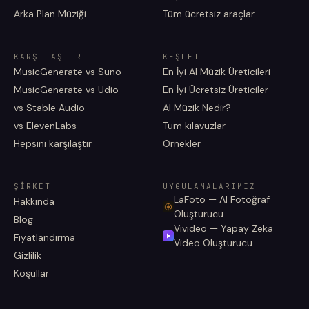
Arka Plan Müziği
Tüm ücretsiz araçlar
KARŞILAŞTIR
KEŞFET
MusicGenerate vs Suno
En İyi AI Müzik Üreticileri
MusicGenerate vs Udio
En İyi Ücretsiz Üreticiler
vs Stable Audio
AI Müzik Nedir?
vs ElevenLabs
Tüm kılavuzlar
Hepsini karşılaştır
Örnekler
ŞIRKET
UYGULAMALARIMIZ
LaFoto — AI Fotoğraf
Hakkında
Oluşturucu
Blog
Vivideo — Yapay Zeka
Fiyatlandırma
Video Oluşturucu
Gizlilik
Koşullar