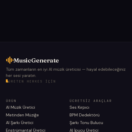
MusicGenerate
Tüm zamanların en iyi AI müzik üreticisi — hayal edebileceğiniz
her sesi yaratın.
ÜRETEN HERKES IÇIN
ÜRÜN
ÜCRETSIZ ARAÇLAR
AI Müzik Üretici
Ses Kırpıcı
Metinden Müziğe
BPM Dedektörü
AI Şarkı Üretici
Şarkı Tonu Bulucu
Enstrümantal Üretici
AI İpucu Üretici