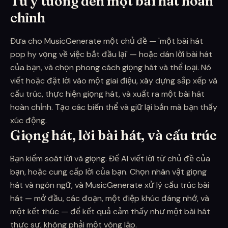
Từ ý tưởng đến một bài hát hoàn
chỉnh
Đưa cho MusicGenerate một chủ đề — 'một bài hát
pop hy vọng về việc bắt đầu lại' — hoặc dán lời bài hát
của bạn, và chọn phong cách giọng hát và thể loại. Nó
viết hoặc đặt lời vào một giai điệu, xây dựng sắp xếp và
cấu trúc, thực hiện giọng hát, và xuất ra một bài hát
hoàn chỉnh. Tạo các biến thể và giữ lại bản mà bạn thấy
xúc động.
Giọng hát, lời bài hát, và cấu trúc
Bạn kiểm soát lời và giọng. Để AI viết lời từ chủ đề của
bạn, hoặc cung cấp lời của bạn. Chọn nhân vật giọng
hát và ngôn ngữ, và MusicGenerate xử lý cấu trúc bài
hát — mở đầu, các đoạn, một điệp khúc đáng nhớ, và
một kết thúc — để kết quả cảm thấy như một bài hát
thực sự, không phải một vòng lặp.