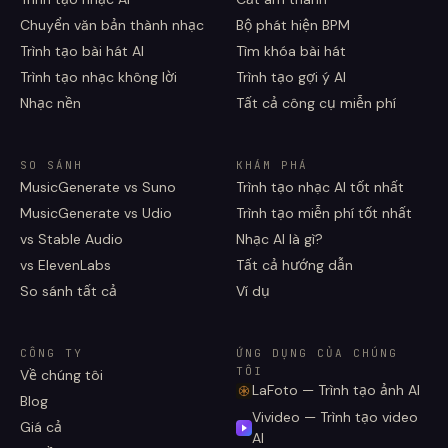
Chuyển văn bản thành nhạc
Bộ phát hiện BPM
Trình tạo bài hát AI
Tìm khóa bài hát
Trình tạo nhạc không lời
Trình tạo gợi ý AI
Nhạc nền
Tất cả công cụ miễn phí
SO SÁNH
KHÁM PHÁ
MusicGenerate vs Suno
Trình tạo nhạc AI tốt nhất
MusicGenerate vs Udio
Trình tạo miễn phí tốt nhất
vs Stable Audio
Nhạc AI là gì?
vs ElevenLabs
Tất cả hướng dẫn
So sánh tất cả
Ví dụ
CÔNG TY
ỨNG DỤNG CỦA CHÚNG
TÔI
Về chúng tôi
LaFoto — Trình tạo ảnh AI
Blog
Vivideo — Trình tạo video
Giá cả
AI